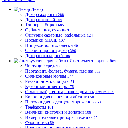
Декор
Декор сахарный
288
Декор рисовый
109
Топперы, бирки
685
Сублимация, сухоцветы
70
Фигурки сахарные, вафельные
124
Посыпки MIXIE
107
Пищевое золото, блески
40
Свечи и прочий декор
396
Декор шоколадный
108
Инструменты для работы
Чистящие средства
32
Пергамент, фольга, бумага, пленка
115
Силиконовые молды
544
Резаки, ножи, спатулы
71
Кухонный инвентарь
175
С мастикой, тестом, шоколадом и кремом
105
Коврики для выпечки и айсинга
50
Палочки для леденцов, мороженого
63
Трафареты
181
Венчики, кисточки и лопатки
108
Измерительные приборы, техника
25
Флористика
59
Подставки, поворотные столы
19