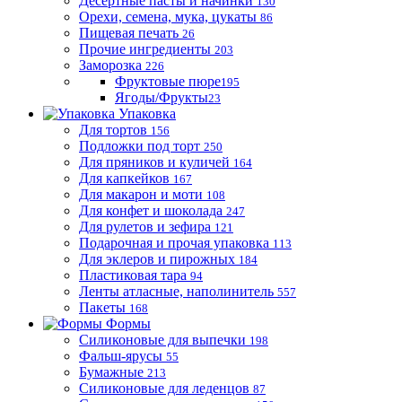
Десертные пасты и начинки
130
Орехи, семена, мука, цукаты
86
Пищевая печать
26
Прочие ингредиенты
203
Заморозка
226
Фруктовые пюре
195
Ягоды/Фрукты
23
Упаковка
Для тортов
156
Подложки под торт
250
Для пряников и куличей
164
Для капкейков
167
Для макарон и моти
108
Для конфет и шоколада
247
Для рулетов и зефира
121
Подарочная и прочая упаковка
113
Для эклеров и пирожных
184
Пластиковая тара
94
Ленты атласные, наполинитель
557
Пакеты
168
Формы
Силиконовые для выпечки
198
Фальш-ярусы
55
Бумажные
213
Силиконовые для леденцов
87