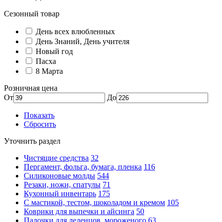
Сезонный товар
День всех влюбленных
День Знаний, День учителя
Новый год
Пасха
8 Марта
Розничная цена
От
До
Показать
Сбросить
Уточнить раздел
Чистящие средства
32
Пергамент, фольга, бумага, пленка
116
Силиконовые молды
544
Резаки, ножи, спатулы
71
Кухонный инвентарь
175
С мастикой, тестом, шоколадом и кремом
105
Коврики для выпечки и айсинга
50
Палочки для леденцов, мороженого
63