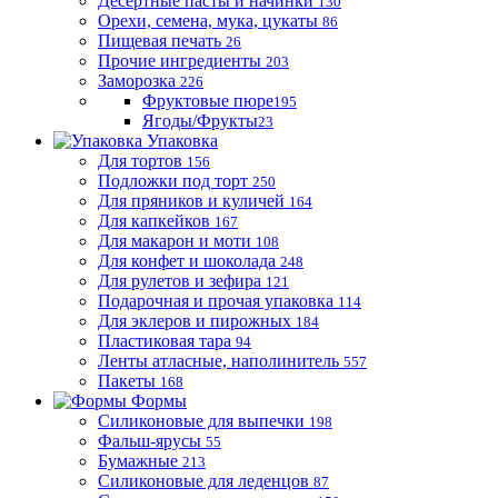
Десертные пасты и начинки
130
Орехи, семена, мука, цукаты
86
Пищевая печать
26
Прочие ингредиенты
203
Заморозка
226
Фруктовые пюре
195
Ягоды/Фрукты
23
Упаковка
Для тортов
156
Подложки под торт
250
Для пряников и куличей
164
Для капкейков
167
Для макарон и моти
108
Для конфет и шоколада
248
Для рулетов и зефира
121
Подарочная и прочая упаковка
114
Для эклеров и пирожных
184
Пластиковая тара
94
Ленты атласные, наполинитель
557
Пакеты
168
Формы
Силиконовые для выпечки
198
Фальш-ярусы
55
Бумажные
213
Силиконовые для леденцов
87