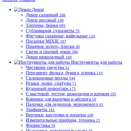
Декор
Декор сахарный
288
Декор рисовый
109
Топперы, бирки
685
Сублимация, сухоцветы
70
Фигурки сахарные, вафельные
124
Посыпки MIXIE
107
Пищевое золото, блески
40
Свечи и прочий декор
396
Декор шоколадный
108
Инструменты для работы
Чистящие средства
32
Пергамент, фольга, бумага, пленка
116
Силиконовые молды
544
Резаки, ножи, спатулы
71
Кухонный инвентарь
175
С мастикой, тестом, шоколадом и кремом
105
Коврики для выпечки и айсинга
50
Палочки для леденцов, мороженого
63
Трафареты
181
Венчики, кисточки и лопатки
108
Измерительные приборы, техника
25
Флористика
59
Подставки, поворотные столы
19