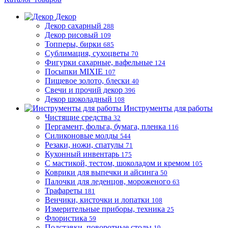
Декор
Декор сахарный
288
Декор рисовый
109
Топперы, бирки
685
Сублимация, сухоцветы
70
Фигурки сахарные, вафельные
124
Посыпки MIXIE
107
Пищевое золото, блески
40
Свечи и прочий декор
396
Декор шоколадный
108
Инструменты для работы
Чистящие средства
32
Пергамент, фольга, бумага, пленка
116
Силиконовые молды
544
Резаки, ножи, спатулы
71
Кухонный инвентарь
175
С мастикой, тестом, шоколадом и кремом
105
Коврики для выпечки и айсинга
50
Палочки для леденцов, мороженого
63
Трафареты
181
Венчики, кисточки и лопатки
108
Измерительные приборы, техника
25
Флористика
59
Подставки, поворотные столы
19