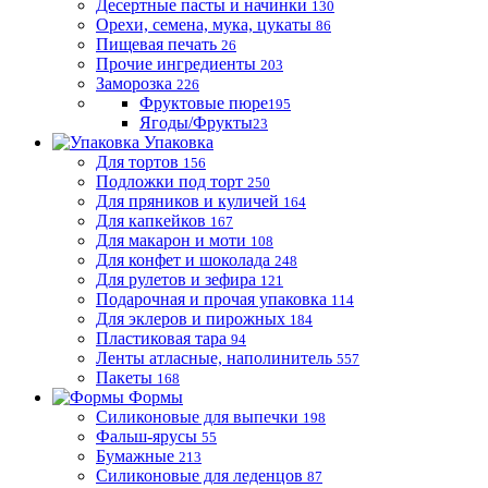
Десертные пасты и начинки
130
Орехи, семена, мука, цукаты
86
Пищевая печать
26
Прочие ингредиенты
203
Заморозка
226
Фруктовые пюре
195
Ягоды/Фрукты
23
Упаковка
Для тортов
156
Подложки под торт
250
Для пряников и куличей
164
Для капкейков
167
Для макарон и моти
108
Для конфет и шоколада
248
Для рулетов и зефира
121
Подарочная и прочая упаковка
114
Для эклеров и пирожных
184
Пластиковая тара
94
Ленты атласные, наполинитель
557
Пакеты
168
Формы
Силиконовые для выпечки
198
Фальш-ярусы
55
Бумажные
213
Силиконовые для леденцов
87