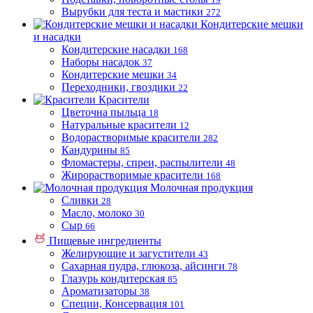
Вырубки для теста и мастики
272
Кондитерские мешки
и насадки
Кондитерские насадки
168
Наборы насадок
37
Кондитерские мешки
34
Переходники, гвоздики
22
Красители
Цветочна пыльца
18
Натуральные красители
12
Водорастворимые красители
282
Кандурины
85
Фломастеры, спреи, распылители
48
Жирорастворимые красители
168
Молочная продукция
Сливки
28
Масло, молоко
30
Сыр
66
Пищевые ингредиенты
Желирующие и загустители
43
Сахарная пудра, глюкоза, айсинги
78
Глазурь кондитерская
85
Ароматизаторы
38
Специи, Консервация
101