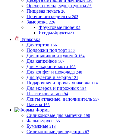
Десертные пасты и начинки
130
Орехи, семена, мука, цукаты
86
Пищевая печать
26
Прочие ингредиенты
203
Заморозка
226
Фруктовые пюре
195
Ягоды/Фрукты
23
Упаковка
Для тортов
156
Подложки под торт
250
Для пряников и куличей
164
Для капкейков
167
Для макарон и моти
108
Для конфет и шоколада
248
Для рулетов и зефира
121
Подарочная и прочая упаковка
114
Для эклеров и пирожных
184
Пластиковая тара
94
Ленты атласные, наполинитель
557
Пакеты
168
Формы
Силиконовые для выпечки
198
Фальш-ярусы
55
Бумажные
213
Силиконовые для леденцов
87