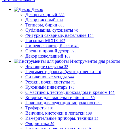
Декор
Декор сахарный
288
Декор рисовый
109
Топперы, бирки
685
Сублимация, сухоцветы
70
Фигурки сахарные, вафельные
124
Посыпки MIXIE
107
Пищевое золото, блески
40
Свечи и прочий декор
396
Декор шоколадный
108
Инструменты для работы
Чистящие средства
32
Пергамент, фольга, бумага, пленка
116
Силиконовые молды
544
Резаки, ножи, спатулы
71
Кухонный инвентарь
175
С мастикой, тестом, шоколадом и кремом
105
Коврики для выпечки и айсинга
50
Палочки для леденцов, мороженого
63
Трафареты
181
Венчики, кисточки и лопатки
108
Измерительные приборы, техника
25
Флористика
59
Подставки, поворотные столы
19