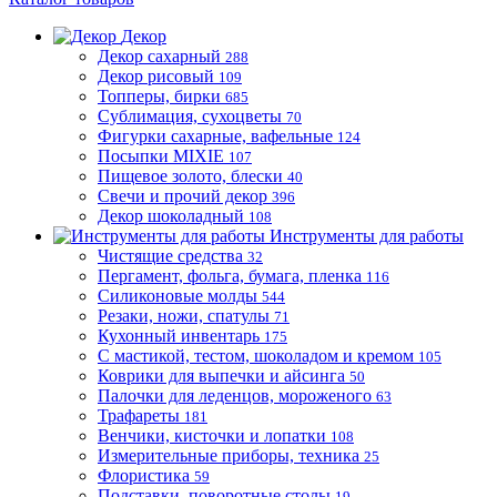
Декор
Декор сахарный
288
Декор рисовый
109
Топперы, бирки
685
Сублимация, сухоцветы
70
Фигурки сахарные, вафельные
124
Посыпки MIXIE
107
Пищевое золото, блески
40
Свечи и прочий декор
396
Декор шоколадный
108
Инструменты для работы
Чистящие средства
32
Пергамент, фольга, бумага, пленка
116
Силиконовые молды
544
Резаки, ножи, спатулы
71
Кухонный инвентарь
175
С мастикой, тестом, шоколадом и кремом
105
Коврики для выпечки и айсинга
50
Палочки для леденцов, мороженого
63
Трафареты
181
Венчики, кисточки и лопатки
108
Измерительные приборы, техника
25
Флористика
59
Подставки, поворотные столы
19