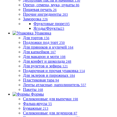
Десертные пасты и начинки
130
Орехи, семена, мука, цукаты
86
Пищевая печать
26
Прочие ингредиенты
203
Заморозка
226
Фруктовые пюре
195
Ягоды/Фрукты
23
Упаковка
Для тортов
156
Подложки под торт
250
Для пряников и куличей
164
Для капкейков
167
Для макарон и моти
108
Для конфет и шоколада
248
Для рулетов и зефира
121
Подарочная и прочая упаковка
114
Для эклеров и пирожных
184
Пластиковая тара
94
Ленты атласные, наполинитель
557
Пакеты
168
Формы
Силиконовые для выпечки
198
Фальш-ярусы
55
Бумажные
213
Силиконовые для леденцов
87