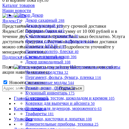
0
В корзине
пока пусто
Каталог товаров
Наши новости
Декор
Декор сахарный
ЯндексГо
288
Декор рисовый
Представляем нашу новую услугу срочной доставки
109
Топперы, бирки
ЯндексGo! Оформите заказ на сумму от 10 000 рублей и в
685
Сублимация, сухоцветы
течение двух часов мы отправим Ваш заказ бесплатно. Услуга
70
Фигурки сахарные, вафельные
доступна в пределах г. Ростов-на-Дону, с зонами доставки
124
Посыпки MIXIE
можно ознакомиться на карте. Подробности уточняйте у
107
Пищевое золото, блески
менеджеров магазина.
40
Свечи и прочий декор
Подписка на новости магазина
396
Декор шоколадный
108
Подпишитесь на рассылку и получайте свежие новости и
Инструменты для работы
акции нашего магазина.
Чистящие средства
32
Пергамент, фольга, бумага, пленка
116
Новости магазина
Силиконовые молды
544
Резаки, ножи, спатулы
71
Кухонный инвентарь
175
С мастикой, тестом, шоколадом и кремом
Главная страница
105
Коврики для выпечки и айсинга
•
50
Палочки для леденцов, мороженого
Каталог товаров
63
Трафареты
•
181
Венчики, кисточки и лопатки
Упаковка
108
Измерительные приборы, техника
•
25