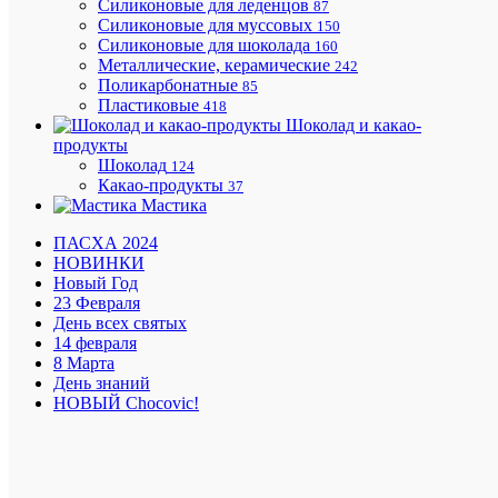
Силиконовые для леденцов
87
Силиконовые для муссовых
150
Силиконовые для шоколада
160
Металлические, керамические
242
Минима
Поликарбонатные
85
заказ
Пластиковые
418
на
Шоколад и какао-
доставку
продукты
1500
Шоколад
124
руб.
Какао-продукты
37
Мастика
ПАСХА 2024
Подароч
НОВИНКИ
сертифи
Новый Год
23 Февраля
День всех святых
14 февраля
8 Марта
День знаний
Приним
НОВЫЙ Chocovic!
все
способы
оплаты