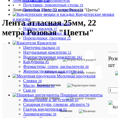
Флористика
Ленты атласные, наполинитель
59
Подставки, поворотные столы
•
19
Вырубки для теста и мастики
Лента атласная 25мм, 22 метра Розовая "Цветы"
272
Кондитерские мешки
и насадки
Лента атласная 25мм, 22
Кондитерские насадки
168
Наборы насадок
37
метра Розовая "Цветы"
Кондитерские мешки
34
Переходники, гвоздики
22
Красители
Цветочна пыльца
18
Натуральные красители
12
Отзывов:
Водорастворимые красители
Роз
282
Вернуться в раздел
Кандурины
85
шт
Фломастеры, спреи, распылители
48
Жирорастворимые красители
168
Обзор товара
Молочная продукция
Сливки
28
Добавить
Характеристики
Масло, молоко
30
отзыв
Сыр
66
Пищевые ингредиенты
Артикул:
Похожие товары
Желирующие и загустители
43
7160181
Сахарная пудра, глюкоза, айсинги
78
Глазурь кондитерская
85
Наличие
Описани
Ароматизаторы
38
товара: