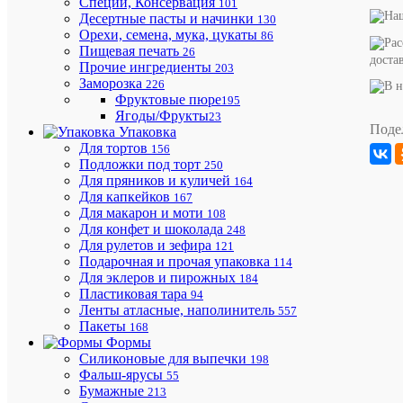
Специи, Консервация
101
Десертные пасты и начинки
130
Лента
Орехи, семена, мука, цукаты
атласная
86
25мм,
Пищевая печать
26
доста
22
Прочие ингредиенты
203
метра
Заморозка
226
Розовая
Фруктовые пюре
195
"Цветы"
Ягоды/Фрукты
23
Поде
Упаковка
Для тортов
156
Подложки под торт
250
Для пряников и куличей
164
Для капкейков
167
Для макарон и моти
108
Для конфет и шоколада
248
Для рулетов и зефира
121
Бесплат
Подарочная и прочая упаковка
114
доставка
Для эклеров и пирожных
184
по
Пластиковая тара
94
Ростовс
Ленты атласные, наполинитель
557
области
Пакеты
168
и
Формы
Краснод
Силиконовые для выпечки
198
краю
Фальш-ярусы
55
Бумажные
213