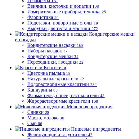
Трафареты
181
Венчики, кисточки и лопатки
108
Измерительные приборы, техника
25
Флористика
59
Подставки, поворотные столы
19
Вырубки для теста и мастики
272
Кондитерские мешки
и насадки
Кондитерские насадки
168
Наборы насадок
37
Кондитерские мешки
34
Переходники, гвоздики
22
Красители
Цветочна пыльца
18
Натуральные красители
12
Водорастворимые красители
282
Кандурины
85
Фломастеры, спреи, распылители
48
Жирорастворимые красители
168
Молочная продукция
Сливки
28
Масло, молоко
30
Сыр
66
Пищевые ингредиенты
Желирующие и загустители
43