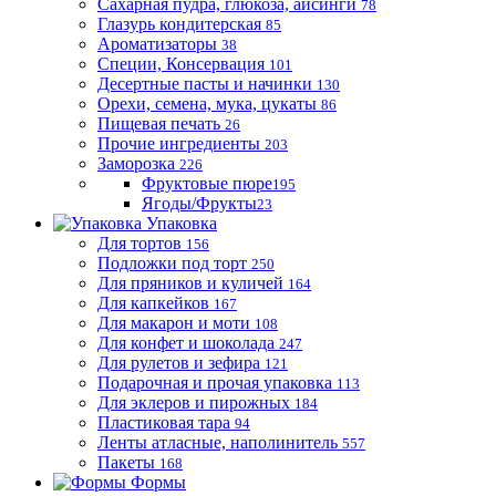
Сахарная пудра, глюкоза, айсинги
78
Глазурь кондитерская
85
Ароматизаторы
38
Специи, Консервация
101
Десертные пасты и начинки
130
Орехи, семена, мука, цукаты
86
Пищевая печать
26
Прочие ингредиенты
203
Заморозка
226
Фруктовые пюре
195
Ягоды/Фрукты
23
Упаковка
Для тортов
156
Подложки под торт
250
Для пряников и куличей
164
Для капкейков
167
Для макарон и моти
108
Для конфет и шоколада
247
Для рулетов и зефира
121
Подарочная и прочая упаковка
113
Для эклеров и пирожных
184
Пластиковая тара
94
Ленты атласные, наполинитель
557
Пакеты
168
Формы