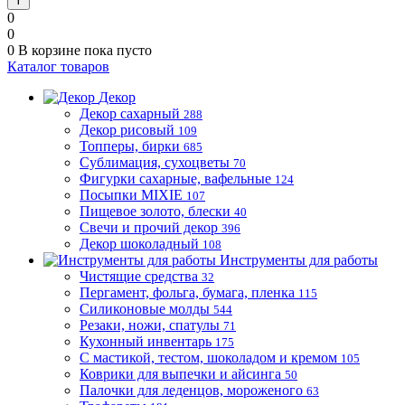
0
0
0
В корзине
пока пусто
Каталог товаров
Декор
Декор сахарный
288
Декор рисовый
109
Топперы, бирки
685
Сублимация, сухоцветы
70
Фигурки сахарные, вафельные
124
Посыпки MIXIE
107
Пищевое золото, блески
40
Свечи и прочий декор
396
Декор шоколадный
108
Инструменты для работы
Чистящие средства
32
Пергамент, фольга, бумага, пленка
115
Силиконовые молды
544
Резаки, ножи, спатулы
71
Кухонный инвентарь
175
С мастикой, тестом, шоколадом и кремом
105
Коврики для выпечки и айсинга
50
Палочки для леденцов, мороженого
63