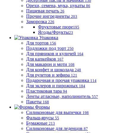
Десертные пасты и начинки
130
Орехи, семена, мука, цукаты
86
Пищевая печать
26
Прочие ингредиенты
203
Заморозка
226
Фруктовые пюре
195
Ягоды/Фрукты
23
Упаковка
Для тортов
156
Подложки под торт
250
Для пряников и куличей
164
Для капкейков
167
Для макарон и моти
108
Для конфет и шоколада
248
Для рулетов и зефира
121
Подарочная и прочая упаковка
114
Для эклеров и пирожных
184
Пластиковая тара
94
Ленты атласные, наполинитель
557
Пакеты
168
Формы
Силиконовые для выпечки
198
Фальш-ярусы
55
Бумажные
213
Силиконовые для леденцов
87