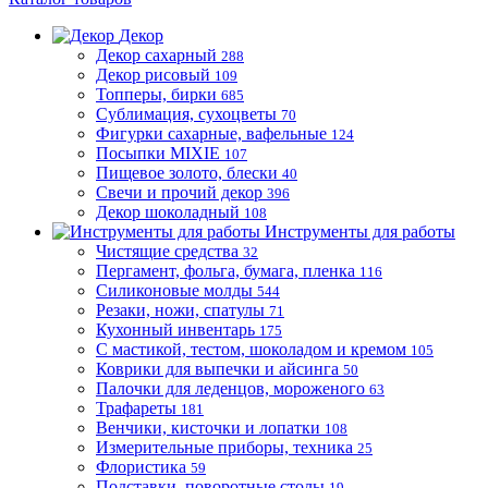
Декор
Декор сахарный
288
Декор рисовый
109
Топперы, бирки
685
Сублимация, сухоцветы
70
Фигурки сахарные, вафельные
124
Посыпки MIXIE
107
Пищевое золото, блески
40
Свечи и прочий декор
396
Декор шоколадный
108
Инструменты для работы
Чистящие средства
32
Пергамент, фольга, бумага, пленка
116
Силиконовые молды
544
Резаки, ножи, спатулы
71
Кухонный инвентарь
175
С мастикой, тестом, шоколадом и кремом
105
Коврики для выпечки и айсинга
50
Палочки для леденцов, мороженого
63
Трафареты
181
Венчики, кисточки и лопатки
108
Измерительные приборы, техника
25
Флористика
59
Подставки, поворотные столы
19