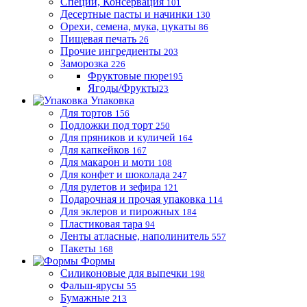
Специи, Консервация
101
Десертные пасты и начинки
130
Орехи, семена, мука, цукаты
86
Пищевая печать
26
Прочие ингредиенты
203
Заморозка
226
Фруктовые пюре
195
Ягоды/Фрукты
23
Упаковка
Для тортов
156
Подложки под торт
250
Для пряников и куличей
164
Для капкейков
167
Для макарон и моти
108
Для конфет и шоколада
247
Для рулетов и зефира
121
Подарочная и прочая упаковка
114
Для эклеров и пирожных
184
Пластиковая тара
94
Ленты атласные, наполинитель
557
Пакеты
168
Формы
Силиконовые для выпечки
198
Фальш-ярусы
55
Бумажные
213