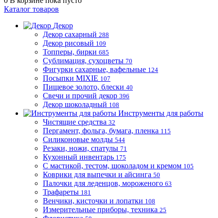
0
В корзине
пока пусто
Каталог товаров
Декор
Декор сахарный
288
Декор рисовый
109
Топперы, бирки
685
Сублимация, сухоцветы
70
Фигурки сахарные, вафельные
124
Посыпки MIXIE
107
Пищевое золото, блески
40
Свечи и прочий декор
396
Декор шоколадный
108
Инструменты для работы
Чистящие средства
32
Пергамент, фольга, бумага, пленка
115
Силиконовые молды
544
Резаки, ножи, спатулы
71
Кухонный инвентарь
175
С мастикой, тестом, шоколадом и кремом
105
Коврики для выпечки и айсинга
50
Палочки для леденцов, мороженого
63
Трафареты
181
Венчики, кисточки и лопатки
108
Измерительные приборы, техника
25