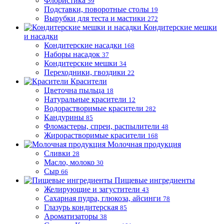
Флористика
59
Подставки, поворотные столы
19
Вырубки для теста и мастики
272
Кондитерские мешки
и насадки
Кондитерские насадки
168
Наборы насадок
37
Кондитерские мешки
34
Переходники, гвоздики
22
Красители
Цветочна пыльца
18
Натуральные красители
12
Водорастворимые красители
282
Кандурины
85
Фломастеры, спреи, распылители
48
Жирорастворимые красители
168
Молочная продукция
Сливки
28
Масло, молоко
30
Сыр
66
Пищевые ингредиенты
Желирующие и загустители
43
Сахарная пудра, глюкоза, айсинги
78
Глазурь кондитерская
85
Ароматизаторы
38