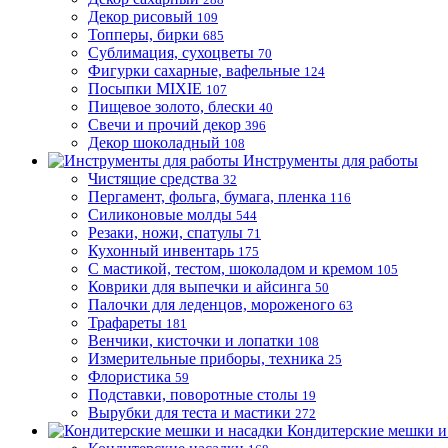
Декор рисовый
109
Топперы, бирки
685
Сублимация, сухоцветы
70
Фигурки сахарные, вафельные
124
Посыпки MIXIE
107
Пищевое золото, блески
40
Свечи и прочий декор
396
Декор шоколадный
108
Инструменты для работы
Чистящие средства
32
Пергамент, фольга, бумага, пленка
116
Силиконовые молды
544
Резаки, ножи, спатулы
71
Кухонный инвентарь
175
С мастикой, тестом, шоколадом и кремом
105
Коврики для выпечки и айсинга
50
Палочки для леденцов, мороженого
63
Трафареты
181
Венчики, кисточки и лопатки
108
Измерительные приборы, техника
25
Флористика
59
Подставки, поворотные столы
19
Вырубки для теста и мастики
272
Кондитерские мешки и