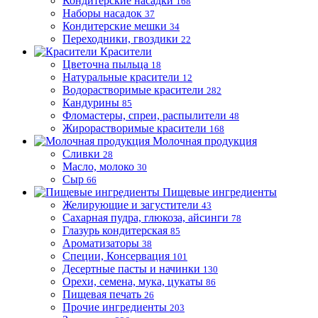
Кондитерские насадки
168
Наборы насадок
37
Кондитерские мешки
34
Переходники, гвоздики
22
Красители
Цветочна пыльца
18
Натуральные красители
12
Водорастворимые красители
282
Кандурины
85
Фломастеры, спреи, распылители
48
Жирорастворимые красители
168
Молочная продукция
Сливки
28
Масло, молоко
30
Сыр
66
Пищевые ингредиенты
Желирующие и загустители
43
Сахарная пудра, глюкоза, айсинги
78
Глазурь кондитерская
85
Ароматизаторы
38
Специи, Консервация
101
Десертные пасты и начинки
130
Орехи, семена, мука, цукаты
86
Пищевая печать
26
Прочие ингредиенты
203