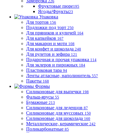
Заморозка
226
Фруктовые пюре
195
Ягоды/Фрукты
23
Упаковка
Для тортов
156
Подложки под торт
250
Для пряников и куличей
164
Для капкейков
167
Для макарон и моти
108
Для конфет и шоколада
248
Для рулетов и зефира
121
Подарочная и прочая упаковка
114
Для эклеров и пирожных
184
Пластиковая тара
94
Ленты атласные, наполинитель
557
Пакеты
168
Формы
Силиконовые для выпечки
198
Фальш-ярусы
55
Бумажные
213
Силиконовые для леденцов
87
Силиконовые для муссовых
150
Силиконовые для шоколада
160
Металлические, керамические
242
Поликарбонатные
85