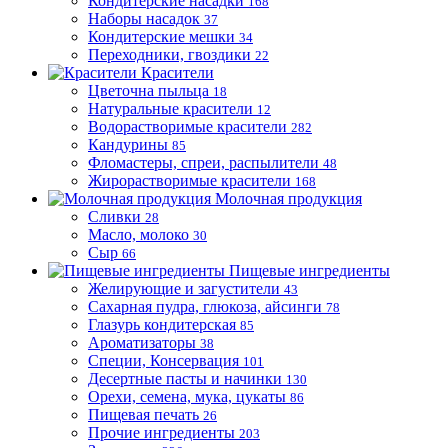
Кондитерские насадки
168
Наборы насадок
37
Кондитерские мешки
34
Переходники, гвоздики
22
Красители
Цветочна пыльца
18
Натуральные красители
12
Водорастворимые красители
282
Кандурины
85
Фломастеры, спреи, распылители
48
Жирорастворимые красители
168
Молочная продукция
Сливки
28
Масло, молоко
30
Сыр
66
Пищевые ингредиенты
Желирующие и загустители
43
Сахарная пудра, глюкоза, айсинги
78
Глазурь кондитерская
85
Ароматизаторы
38
Специи, Консервация
101
Десертные пасты и начинки
130
Орехи, семена, мука, цукаты
86
Пищевая печать
26
Прочие ингредиенты
203