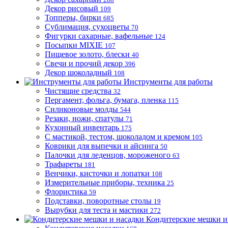
Декор рисовый
109
Топперы, бирки
685
Сублимация, сухоцветы
70
Фигурки сахарные, вафельные
124
Посыпки MIXIE
107
Пищевое золото, блески
40
Свечи и прочий декор
396
Декор шоколадный
108
Инструменты для работы
Чистящие средства
32
Пергамент, фольга, бумага, пленка
115
Силиконовые молды
544
Резаки, ножи, спатулы
71
Кухонный инвентарь
175
С мастикой, тестом, шоколадом и кремом
105
Коврики для выпечки и айсинга
50
Палочки для леденцов, мороженого
63
Трафареты
181
Венчики, кисточки и лопатки
108
Измерительные приборы, техника
25
Флористика
59
Подставки, поворотные столы
19
Вырубки для теста и мастики
272
Кондитерские мешки и