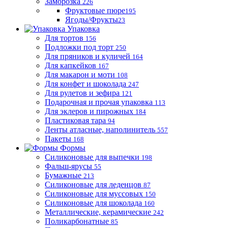
Заморозка
226
Фруктовые пюре
195
Ягоды/Фрукты
23
Упаковка
Для тортов
156
Подложки под торт
250
Для пряников и куличей
164
Для капкейков
167
Для макарон и моти
108
Для конфет и шоколада
247
Для рулетов и зефира
121
Подарочная и прочая упаковка
113
Для эклеров и пирожных
184
Пластиковая тара
94
Ленты атласные, наполинитель
557
Пакеты
168
Формы
Силиконовые для выпечки
198
Фальш-ярусы
55
Бумажные
213
Силиконовые для леденцов
87
Силиконовые для муссовых
150
Силиконовые для шоколада
160
Металлические, керамические
242
Поликарбонатные
85