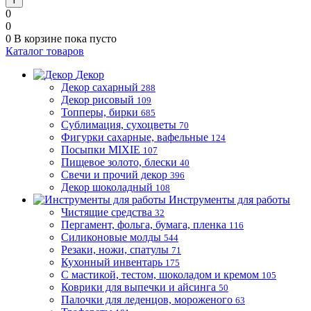
0
0
0
В корзине
пока пусто
Каталог товаров
Декор
Декор сахарный
288
Декор рисовый
109
Топперы, бирки
685
Сублимация, сухоцветы
70
Фигурки сахарные, вафельные
124
Посыпки MIXIE
107
Пищевое золото, блески
40
Свечи и прочий декор
396
Декор шоколадный
108
Инструменты для работы
Чистящие средства
32
Пергамент, фольга, бумага, пленка
116
Силиконовые молды
544
Резаки, ножи, спатулы
71
Кухонный инвентарь
175
С мастикой, тестом, шоколадом и кремом
105
Коврики для выпечки и айсинга
50
Палочки для леденцов, мороженого
63