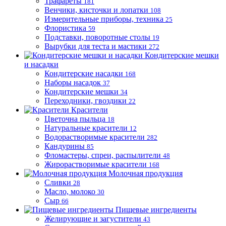
Трафареты
181
Венчики, кисточки и лопатки
108
Измерительные приборы, техника
25
Флористика
59
Подставки, поворотные столы
19
Вырубки для теста и мастики
272
Кондитерские мешки
и насадки
Кондитерские насадки
168
Наборы насадок
37
Кондитерские мешки
34
Переходники, гвоздики
22
Красители
Цветочна пыльца
18
Натуральные красители
12
Водорастворимые красители
282
Кандурины
85
Фломастеры, спреи, распылители
48
Жирорастворимые красители
168
Молочная продукция
Сливки
28
Масло, молоко
30
Сыр
66
Пищевые ингредиенты
Желирующие и загустители
43