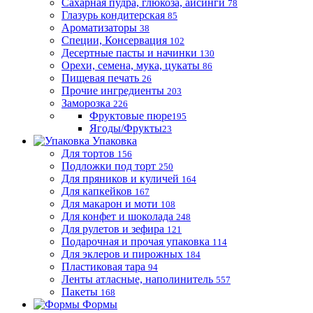
Сахарная пудра, глюкоза, айсинги
78
Глазурь кондитерская
85
Ароматизаторы
38
Специи, Консервация
102
Десертные пасты и начинки
130
Орехи, семена, мука, цукаты
86
Пищевая печать
26
Прочие ингредиенты
203
Заморозка
226
Фруктовые пюре
195
Ягоды/Фрукты
23
Упаковка
Для тортов
156
Подложки под торт
250
Для пряников и куличей
164
Для капкейков
167
Для макарон и моти
108
Для конфет и шоколада
248
Для рулетов и зефира
121
Подарочная и прочая упаковка
114
Для эклеров и пирожных
184
Пластиковая тара
94
Ленты атласные, наполинитель
557
Пакеты
168
Формы