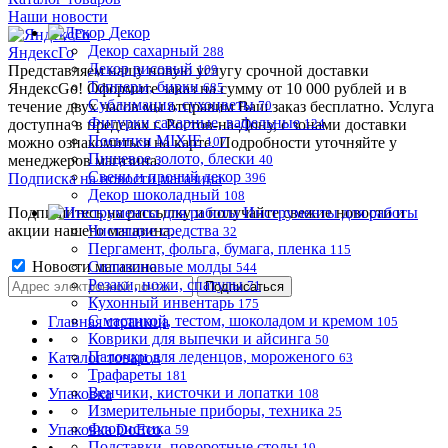
Наши новости
Декор
Декор сахарный
ЯндексГо
288
Декор рисовый
Представляем нашу новую услугу срочной доставки
109
Топперы, бирки
ЯндексGo! Оформите заказ на сумму от 10 000 рублей и в
685
Сублимация, сухоцветы
течение двух часов мы отправим Ваш заказ бесплатно. Услуга
70
Фигурки сахарные, вафельные
доступна в пределах г. Ростов-на-Дону, с зонами доставки
124
Посыпки MIXIE
можно ознакомиться на карте. Подробности уточняйте у
107
Пищевое золото, блески
менеджеров магазина.
40
Свечи и прочий декор
Подписка на новости магазина
396
Декор шоколадный
108
Подпишитесь на рассылку и получайте свежие новости и
Инструменты для работы
акции нашего магазина.
Чистящие средства
32
Пергамент, фольга, бумага, пленка
115
Новости магазина
Силиконовые молды
544
Резаки, ножи, спатулы
71
Кухонный инвентарь
175
С мастикой, тестом, шоколадом и кремом
Главная страница
105
Коврики для выпечки и айсинга
•
50
Палочки для леденцов, мороженого
Каталог товаров
63
Трафареты
•
181
Венчики, кисточки и лопатки
Упаковка
108
Измерительные приборы, техника
•
25
Флористика
Упаковка DoEco
59
Подставки, поворотные столы
•
19