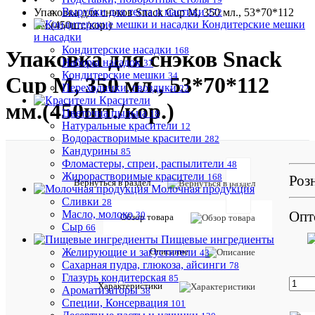
Вырубки для теста и мастики
Упаковка для снэков Snack Cup M, 350 мл., 53*70*112
272
Кондитерские мешки
мм.(450шт./кор.)
и насадки
Кондитерские насадки
168
Упаковка для снэков Snack
Наборы насадок
37
Кондитерские мешки
34
Cup M, 350 мл., 53*70*112
Переходники, гвоздики
22
Красители
мм.(450шт./кор.)
Цветочна пыльца
18
Натуральные красители
12
Водорастворимые красители
282
Кандурины
85
Фломастеры, спреи, распылители
48
Отзывов:
Жирорастворимые красители
168
Роз
Вернуться в раздел
Молочная продукция
Сливки
28
Опт
Масло, молоко
30
Обзор товара
Сыр
66
Пищевые ингредиенты
Добавить
Описание
Желирующие и загустители
43
отзыв
Сахарная пудра, глюкоза, айсинги
78
Глазурь кондитерская
85
Артикул:
Характеристики
Ароматизаторы
38
OSQ
Специи, Консервация
101
Snack