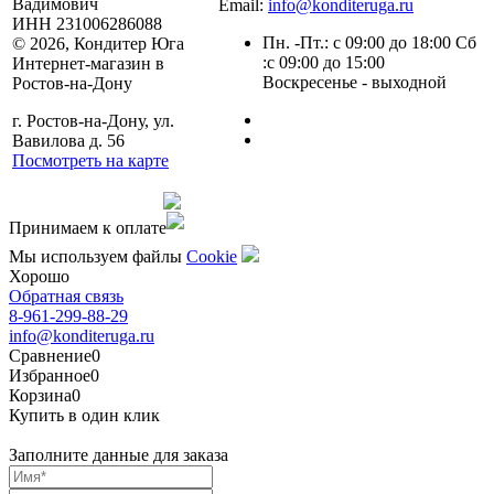
Вадимович
Email:
info@konditeruga.ru
ИНН 231006286088
Пн. -Пт.: с 09:00 до 18:00 Сб
© 2026, Кондитер Юга
:с 09:00 до 15:00
Интернет-магазин в
Воскресенье - выходной
Ростов-на-Дону
г. Ростов-на-Дону, ул.
Вавилова д. 56
Посмотреть на карте
Сделано командой
Принимаем к оплате
Мы используем файлы
Сookie
Хорошо
Обратная связь
8-961-299-88-29
info@konditeruga.ru
Сравнение
0
Избранное
0
Корзина
0
Купить в один клик
Заполните данные для заказа