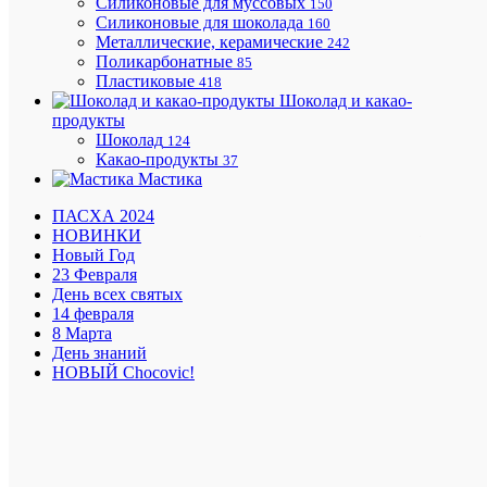
Силиконовые для муссовых
150
Идеальн
Силиконовые для шоколада
160
для
Металлические, керамические
242
картофе
Поликарбонатные
85
фри,
Пластиковые
418
снеков,
Шоколад и какао-
поп
продукты
корна
Шоколад
124
Не
Какао-продукты
37
требует
Мастика
сборки
Удержив
ПАСХА 2024
жир
НОВИНКИ
и
Новый Год
влагу
23 Февраля
Идеальн
День всех святых
подходи
14 февраля
для
8 Марта
сегмент
День знаний
Fast
НОВЫЙ Chocovic!
food,
Street
food,
Take
away