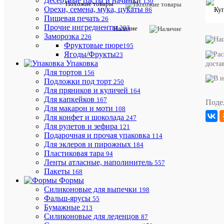
Десертные пасты и начинки
Cup
130
Похожие товары
Орехи, семена, мука, цукаты
86
Пищевая печать
26
Описани
Прочие ингредиенты
203
Наличие
товара:
Заморозка
226
Упаковка
Фруктовые пюре
195
для
Ягоды/Фрукты
23
снэков
Упаковка
доста
Snack
Для тортов
156
Cup
Подложки под торт
250
M,
Для пряников и куличей
164
350
Для капкейков
167
мл.,
Поде
Для макарон и моти
53*70*11
108
мм.
Для конфет и шоколада
247
(450шт./
Для рулетов и зефира
121
кор.)
Подарочная и прочая упаковка
114
УПАКО
Для эклеров и пирожных
184
OSQ
Пластиковая тара
94
SNACK
Ленты атласные, наполинитель
557
CUP
Пакеты
168
ДЛЯ
Формы
КАРТО
Силиконовые для выпечки
198
ФРИ,
Фальш-ярусы
55
ПОПКО
Бумажные
213
СНЕКО
Силиконовые для леденцов
87