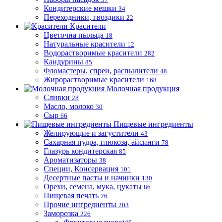
Кондитерские мешки
34
Переходники, гвоздики
22
Красители
Цветочна пыльца
18
Натуральные красители
12
Водорастворимые красители
282
Кандурины
85
Фломастеры, спреи, распылители
48
Жирорастворимые красители
168
Молочная продукция
Сливки
28
Масло, молоко
30
Сыр
66
Пищевые ингредиенты
Желирующие и загустители
43
Сахарная пудра, глюкоза, айсинги
78
Глазурь кондитерская
85
Ароматизаторы
38
Специи, Консервация
101
Десертные пасты и начинки
130
Орехи, семена, мука, цукаты
86
Пищевая печать
26
Прочие ингредиенты
203
Заморозка
226