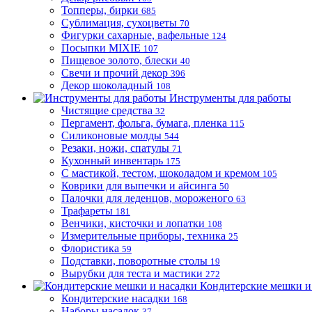
Топперы, бирки
685
Сублимация, сухоцветы
70
Фигурки сахарные, вафельные
124
Посыпки MIXIE
107
Пищевое золото, блески
40
Свечи и прочий декор
396
Декор шоколадный
108
Инструменты для работы
Чистящие средства
32
Пергамент, фольга, бумага, пленка
115
Силиконовые молды
544
Резаки, ножи, спатулы
71
Кухонный инвентарь
175
С мастикой, тестом, шоколадом и кремом
105
Коврики для выпечки и айсинга
50
Палочки для леденцов, мороженого
63
Трафареты
181
Венчики, кисточки и лопатки
108
Измерительные приборы, техника
25
Флористика
59
Подставки, поворотные столы
19
Вырубки для теста и мастики
272
Кондитерские мешки и
Кондитерские насадки
168
Наборы насадок
37