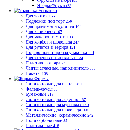
Фруктовые пюре
195
Ягоды/Фрукты
23
Упаковка
Для тортов
156
Подложки под торт
250
Для пряников и куличей
164
Для капкейков
167
Для макарон и моти
108
Для конфет и шоколада
247
Для рулетов и зефира
121
Подарочная и прочая упаковка
114
Для эклеров и пирожных
184
Пластиковая тара
94
Ленты атласные, наполинитель
557
Пакеты
168
Формы
Силиконовые для выпечки
198
Фальш-ярусы
55
Бумажные
213
Силиконовые для леденцов
87
Силиконовые для муссовых
150
Силиконовые для шоколада
160
Металлические, керамические
242
Поликарбонатные
85
Пластиковые
418