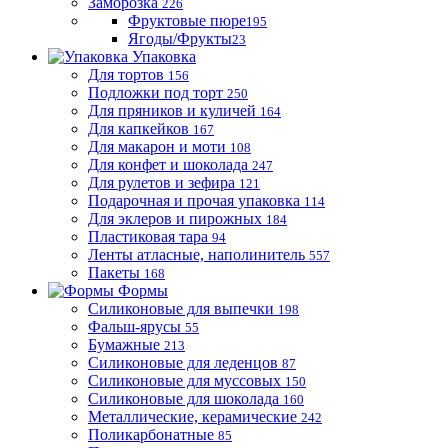
Заморозка
226
Фруктовые пюре
195
Ягоды/Фрукты
23
Упаковка
Для тортов
156
Подложки под торт
250
Для пряников и куличей
164
Для капкейков
167
Для макарон и моти
108
Для конфет и шоколада
247
Для рулетов и зефира
121
Подарочная и прочая упаковка
114
Для эклеров и пирожных
184
Пластиковая тара
94
Ленты атласные, наполинитель
557
Пакеты
168
Формы
Силиконовые для выпечки
198
Фальш-ярусы
55
Бумажные
213
Силиконовые для леденцов
87
Силиконовые для муссовых
150
Силиконовые для шоколада
160
Металлические, керамические
242
Поликарбонатные
85