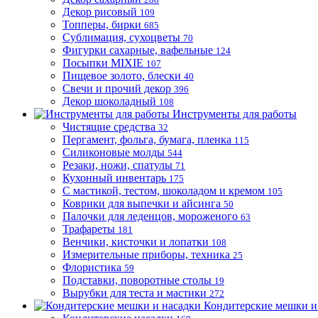
Декор рисовый
109
Топперы, бирки
685
Сублимация, сухоцветы
70
Фигурки сахарные, вафельные
124
Посыпки MIXIE
107
Пищевое золото, блески
40
Свечи и прочий декор
396
Декор шоколадный
108
Инструменты для работы
Чистящие средства
32
Пергамент, фольга, бумага, пленка
115
Силиконовые молды
544
Резаки, ножи, спатулы
71
Кухонный инвентарь
175
С мастикой, тестом, шоколадом и кремом
105
Коврики для выпечки и айсинга
50
Палочки для леденцов, мороженого
63
Трафареты
181
Венчики, кисточки и лопатки
108
Измерительные приборы, техника
25
Флористика
59
Подставки, поворотные столы
19
Вырубки для теста и мастики
272
Кондитерские мешки и