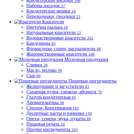
Кондитерские насадки
168
Наборы насадок
37
Кондитерские мешки
34
Переходники, гвоздики
22
Красители
Цветочна пыльца
18
Натуральные красители
12
Водорастворимые красители
282
Кандурины
85
Фломастеры, спреи, распылители
48
Жирорастворимые красители
168
Молочная продукция
Сливки
28
Масло, молоко
30
Сыр
66
Пищевые ингредиенты
Желирующие и загустители
43
Сахарная пудра, глюкоза, айсинги
78
Глазурь кондитерская
85
Ароматизаторы
38
Специи, Консервация
101
Десертные пасты и начинки
130
Орехи, семена, мука, цукаты
86
Пищевая печать
26
Прочие ингредиенты
203