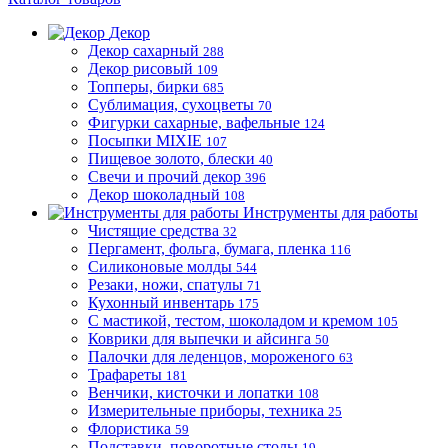
Декор
Декор сахарный
288
Декор рисовый
109
Топперы, бирки
685
Сублимация, сухоцветы
70
Фигурки сахарные, вафельные
124
Посыпки MIXIE
107
Пищевое золото, блески
40
Свечи и прочий декор
396
Декор шоколадный
108
Инструменты для работы
Чистящие средства
32
Пергамент, фольга, бумага, пленка
116
Силиконовые молды
544
Резаки, ножи, спатулы
71
Кухонный инвентарь
175
С мастикой, тестом, шоколадом и кремом
105
Коврики для выпечки и айсинга
50
Палочки для леденцов, мороженого
63
Трафареты
181
Венчики, кисточки и лопатки
108
Измерительные приборы, техника
25
Флористика
59
Подставки, поворотные столы
19