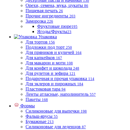
Десертные пасты и начинки
130
Орехи, семена, мука, цукаты
86
Пищевая печать
26
Прочие ингредиенты
203
Заморозка
226
Фруктовые пюре
195
Ягоды/Фрукты
23
Упаковка
Для тортов
156
Подложки под торт
250
Для пряников и куличей
164
Для капкейков
167
Для макарон и моти
108
Для конфет и шоколада
248
Для рулетов и зефира
121
Подарочная и прочая упаковка
114
Для эклеров и пирожных
184
Пластиковая тара
94
Ленты атласные, наполинитель
557
Пакеты
168
Формы
Силиконовые для выпечки
198
Фальш-ярусы
55
Бумажные
213
Силиконовые для леденцов
87