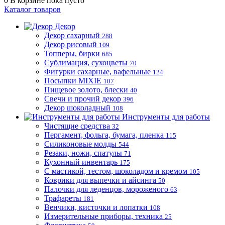
0
В корзине
пока пусто
Каталог товаров
Декор
Декор сахарный
288
Декор рисовый
109
Топперы, бирки
685
Сублимация, сухоцветы
70
Фигурки сахарные, вафельные
124
Посыпки MIXIE
107
Пищевое золото, блески
40
Свечи и прочий декор
396
Декор шоколадный
108
Инструменты для работы
Чистящие средства
32
Пергамент, фольга, бумага, пленка
115
Силиконовые молды
544
Резаки, ножи, спатулы
71
Кухонный инвентарь
175
С мастикой, тестом, шоколадом и кремом
105
Коврики для выпечки и айсинга
50
Палочки для леденцов, мороженого
63
Трафареты
181
Венчики, кисточки и лопатки
108
Измерительные приборы, техника
25