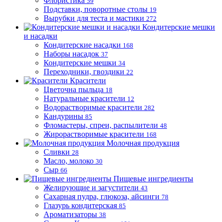
Флористика
59
Подставки, поворотные столы
19
Вырубки для теста и мастики
272
Кондитерские мешки
и насадки
Кондитерские насадки
168
Наборы насадок
37
Кондитерские мешки
34
Переходники, гвоздики
22
Красители
Цветочна пыльца
18
Натуральные красители
12
Водорастворимые красители
282
Кандурины
85
Фломастеры, спреи, распылители
48
Жирорастворимые красители
168
Молочная продукция
Сливки
28
Масло, молоко
30
Сыр
66
Пищевые ингредиенты
Желирующие и загустители
43
Сахарная пудра, глюкоза, айсинги
78
Глазурь кондитерская
85
Ароматизаторы
38