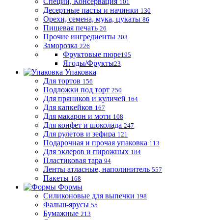
Специи, Консервация
101
Десертные пасты и начинки
130
Орехи, семена, мука, цукаты
86
Пищевая печать
26
Прочие ингредиенты
203
Заморозка
226
Фруктовые пюре
195
Ягоды/Фрукты
23
Упаковка
Для тортов
156
Подложки под торт
250
Для пряников и куличей
164
Для капкейков
167
Для макарон и моти
108
Для конфет и шоколада
247
Для рулетов и зефира
121
Подарочная и прочая упаковка
113
Для эклеров и пирожных
184
Пластиковая тара
94
Ленты атласные, наполинитель
557
Пакеты
168
Формы
Силиконовые для выпечки
198
Фальш-ярусы
55
Бумажные
213