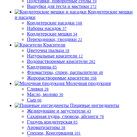
Подставки, поворотные столы
19
Вырубки для теста и мастики
272
Кондитерские мешки
и насадки
Кондитерские насадки
168
Наборы насадок
37
Кондитерские мешки
34
Переходники, гвоздики
22
Красители
Цветочна пыльца
18
Натуральные красители
12
Водорастворимые красители
282
Кандурины
85
Фломастеры, спреи, распылители
48
Жирорастворимые красители
168
Молочная продукция
Сливки
28
Масло, молоко
30
Сыр
66
Пищевые ингредиенты
Желирующие и загустители
43
Сахарная пудра, глюкоза, айсинги
78
Глазурь кондитерская
85
Ароматизаторы
38
Специи, Консервация
101