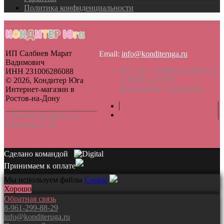
Политика конфиденциальности
8-961-299-88-29
ИП Салбиев Марат
Email:
info@konditeruga.ru
Вадимович
Пн. -Пт.: с 09:00 до 18:00 Сб
ИНН 231006286088
:с 09:00 до 15:00
© 2026, Кондитер Юга
Воскресенье - выходной
Интернет-магазин в
Ростов-на-Дону
г. Ростов-на-Дону, ул.
Вавилова д. 56
Посмотреть на карте
Сделано командой
Принимаем к оплате
Мы используем файлы
Сookie
Хорошо
Обратная связь
8-961-299-88-29
info@konditeruga.ru