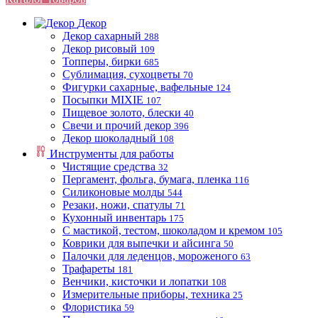
Декор
Декор сахарный
288
Декор рисовый
109
Топперы, бирки
685
Сублимация, сухоцветы
70
Фигурки сахарные, вафельные
124
Посыпки MIXIE
107
Пищевое золото, блески
40
Свечи и прочий декор
396
Декор шоколадный
108
Инструменты для работы
Чистящие средства
32
Пергамент, фольга, бумага, пленка
116
Силиконовые молды
544
Резаки, ножи, спатулы
71
Кухонный инвентарь
175
С мастикой, тестом, шоколадом и кремом
105
Коврики для выпечки и айсинга
50
Палочки для леденцов, мороженого
63
Трафареты
181
Венчики, кисточки и лопатки
108
Измерительные приборы, техника
25
Флористика
59