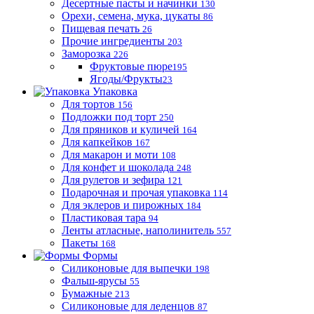
Десертные пасты и начинки
130
Орехи, семена, мука, цукаты
86
Пищевая печать
26
Прочие ингредиенты
203
Заморозка
226
Фруктовые пюре
195
Ягоды/Фрукты
23
Упаковка
Для тортов
156
Подложки под торт
250
Для пряников и куличей
164
Для капкейков
167
Для макарон и моти
108
Для конфет и шоколада
248
Для рулетов и зефира
121
Подарочная и прочая упаковка
114
Для эклеров и пирожных
184
Пластиковая тара
94
Ленты атласные, наполинитель
557
Пакеты
168
Формы
Силиконовые для выпечки
198
Фальш-ярусы
55
Бумажные
213
Силиконовые для леденцов
87