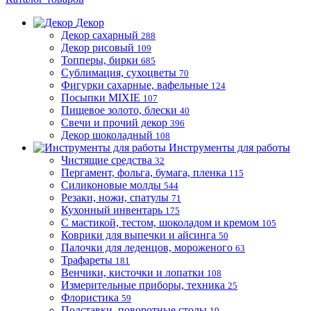
Декор
Декор сахарный
288
Декор рисовый
109
Топперы, бирки
685
Сублимация, сухоцветы
70
Фигурки сахарные, вафельные
124
Посыпки MIXIE
107
Пищевое золото, блески
40
Свечи и прочий декор
396
Декор шоколадный
108
Инструменты для работы
Чистящие средства
32
Пергамент, фольга, бумага, пленка
115
Силиконовые молды
544
Резаки, ножи, спатулы
71
Кухонный инвентарь
175
С мастикой, тестом, шоколадом и кремом
105
Коврики для выпечки и айсинга
50
Палочки для леденцов, мороженого
63
Трафареты
181
Венчики, кисточки и лопатки
108
Измерительные приборы, техника
25
Флористика
59
Подставки, поворотные столы
19