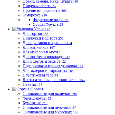
Орехи, семена, мука, цукаты
86
Пищевая печать
26
Прочие ингредиенты
203
Заморозка
226
Фруктовые пюре
195
Ягоды/Фрукты
23
Упаковка
Для тортов
156
Подложки под торт
250
Для пряников и куличей
164
Для капкейков
167
Для макарон и моти
108
Для конфет и шоколада
247
Для рулетов и зефира
121
Подарочная и прочая упаковка
114
Для эклеров и пирожных
184
Пластиковая тара
94
Ленты атласные, наполинитель
557
Пакеты
168
Формы
Силиконовые для выпечки
198
Фальш-ярусы
55
Бумажные
213
Силиконовые для леденцов
87
Силиконовые для муссовых
150