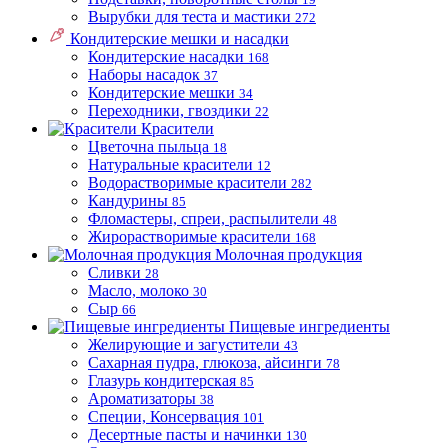
Вырубки для теста и мастики
272
Кондитерские мешки и насадки
Кондитерские насадки
168
Наборы насадок
37
Кондитерские мешки
34
Переходники, гвоздики
22
Красители
Цветочна пыльца
18
Натуральные красители
12
Водорастворимые красители
282
Кандурины
85
Фломастеры, спреи, распылители
48
Жирорастворимые красители
168
Молочная продукция
Сливки
28
Масло, молоко
30
Сыр
66
Пищевые ингредиенты
Желирующие и загустители
43
Сахарная пудра, глюкоза, айсинги
78
Глазурь кондитерская
85
Ароматизаторы
38
Специи, Консервация
101
Десертные пасты и начинки
130