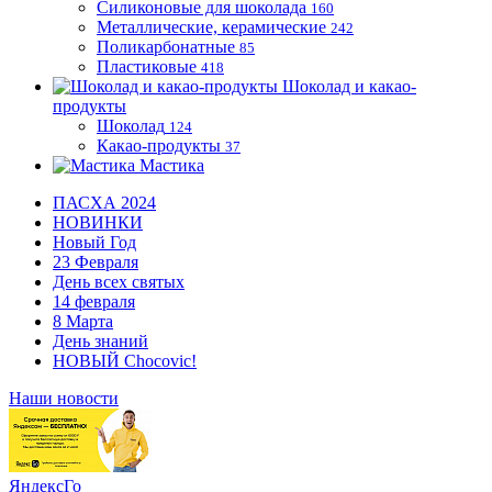
Силиконовые для шоколада
160
Металлические, керамические
242
Поликарбонатные
85
Пластиковые
418
Шоколад и какао-
продукты
Шоколад
124
Какао-продукты
37
Мастика
ПАСХА 2024
НОВИНКИ
Новый Год
23 Февраля
День всех святых
14 февраля
8 Марта
День знаний
НОВЫЙ Chocovic!
Наши новости
ЯндексГо