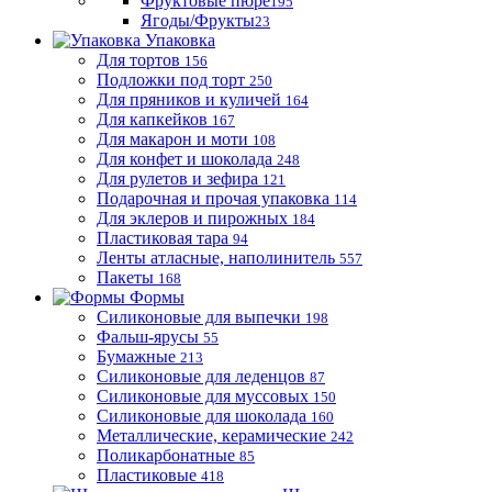
Фруктовые пюре
195
Ягоды/Фрукты
23
Упаковка
Для тортов
156
Подложки под торт
250
Для пряников и куличей
164
Для капкейков
167
Для макарон и моти
108
Для конфет и шоколада
248
Для рулетов и зефира
121
Подарочная и прочая упаковка
114
Для эклеров и пирожных
184
Пластиковая тара
94
Ленты атласные, наполинитель
557
Пакеты
168
Формы
Силиконовые для выпечки
198
Фальш-ярусы
55
Бумажные
213
Силиконовые для леденцов
87
Силиконовые для муссовых
150
Силиконовые для шоколада
160
Металлические, керамические
242
Поликарбонатные
85
Пластиковые
418