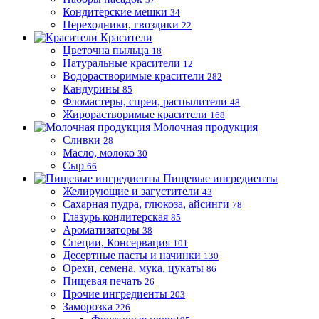
Кондитерские мешки
34
Переходники, гвоздики
22
Красители
Цветочна пыльца
18
Натуральные красители
12
Водорастворимые красители
282
Кандурины
85
Фломастеры, спреи, распылители
48
Жирорастворимые красители
168
Молочная продукция
Сливки
28
Масло, молоко
30
Сыр
66
Пищевые ингредиенты
Желирующие и загустители
43
Сахарная пудра, глюкоза, айсинги
78
Глазурь кондитерская
85
Ароматизаторы
38
Специи, Консервация
101
Десертные пасты и начинки
130
Орехи, семена, мука, цукаты
86
Пищевая печать
26
Прочие ингредиенты
203
Заморозка
226