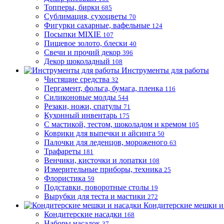
Топперы, бирки
685
Сублимация, сухоцветы
70
Фигурки сахарные, вафельные
124
Посыпки MIXIE
107
Пищевое золото, блески
40
Свечи и прочий декор
396
Декор шоколадный
108
Инструменты для работы
Чистящие средства
32
Пергамент, фольга, бумага, пленка
116
Силиконовые молды
544
Резаки, ножи, спатулы
71
Кухонный инвентарь
175
С мастикой, тестом, шоколадом и кремом
105
Коврики для выпечки и айсинга
50
Палочки для леденцов, мороженого
63
Трафареты
181
Венчики, кисточки и лопатки
108
Измерительные приборы, техника
25
Флористика
59
Подставки, поворотные столы
19
Вырубки для теста и мастики
272
Кондитерские мешки и
Кондитерские насадки
168
Наборы насадок
37