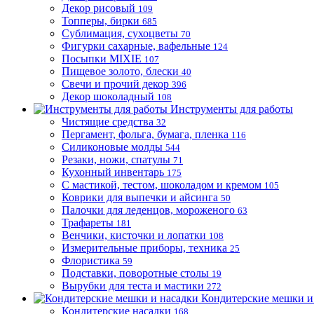
Декор рисовый
109
Топперы, бирки
685
Сублимация, сухоцветы
70
Фигурки сахарные, вафельные
124
Посыпки MIXIE
107
Пищевое золото, блески
40
Свечи и прочий декор
396
Декор шоколадный
108
Инструменты для работы
Чистящие средства
32
Пергамент, фольга, бумага, пленка
116
Силиконовые молды
544
Резаки, ножи, спатулы
71
Кухонный инвентарь
175
С мастикой, тестом, шоколадом и кремом
105
Коврики для выпечки и айсинга
50
Палочки для леденцов, мороженого
63
Трафареты
181
Венчики, кисточки и лопатки
108
Измерительные приборы, техника
25
Флористика
59
Подставки, поворотные столы
19
Вырубки для теста и мастики
272
Кондитерские мешки и
Кондитерские насадки
168