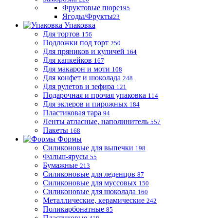
Фруктовые пюре
195
Ягоды/Фрукты
23
Упаковка
Для тортов
156
Подложки под торт
250
Для пряников и куличей
164
Для капкейков
167
Для макарон и моти
108
Для конфет и шоколада
248
Для рулетов и зефира
121
Подарочная и прочая упаковка
114
Для эклеров и пирожных
184
Пластиковая тара
94
Ленты атласные, наполинитель
557
Пакеты
168
Формы
Силиконовые для выпечки
198
Фальш-ярусы
55
Бумажные
213
Силиконовые для леденцов
87
Силиконовые для муссовых
150
Силиконовые для шоколада
160
Металлические, керамические
242
Поликарбонатные
85
Пластиковые