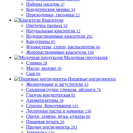
Наборы насадок
37
Кондитерские мешки
34
Переходники, гвоздики
22
Красители
Цветочна пыльца
18
Натуральные красители
12
Водорастворимые красители
282
Кандурины
85
Фломастеры, спреи, распылители
48
Жирорастворимые красители
168
Молочная продукция
Сливки
28
Масло, молоко
30
Сыр
66
Пищевые ингредиенты
Желирующие и загустители
43
Сахарная пудра, глюкоза, айсинги
78
Глазурь кондитерская
85
Ароматизаторы
38
Специи, Консервация
101
Десертные пасты и начинки
130
Орехи, семена, мука, цукаты
86
Пищевая печать
26
Прочие ингредиенты
203
Заморозка
226