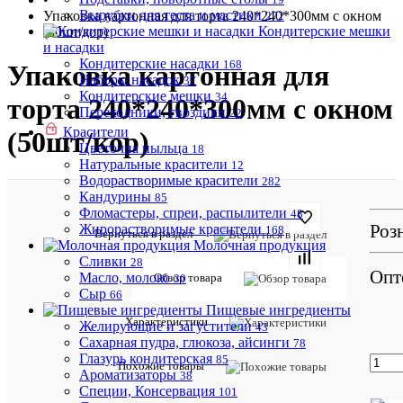
Вырубки для теста и мастики
Упаковка картонная для торта 240*240*300мм с окном
272
Кондитерские мешки
(50шт/кор)
и насадки
Кондитерские насадки
168
Упаковка картонная для
Наборы насадок
37
Кондитерские мешки
34
торта 240*240*300мм с окном
Переходники, гвоздики
22
Красители
(50шт/кор)
Цветочна пыльца
18
Натуральные красители
12
Водорастворимые красители
282
Кандурины
85
Фломастеры, спреи, распылители
48
Отзывов:
Роз
Жирорастворимые красители
168
Вернуться в раздел
Молочная продукция
Сливки
28
Опт
Масло, молоко
Обзор товара
30
Сыр
66
Пищевые ингредиенты
Добавить
Характеристики
Желирующие и загустители
43
отзыв
Сахарная пудра, глюкоза, айсинги
78
Глазурь кондитерская
85
Артикул:
Похожие товары
Ароматизаторы
019110
38
Специи, Консервация
101