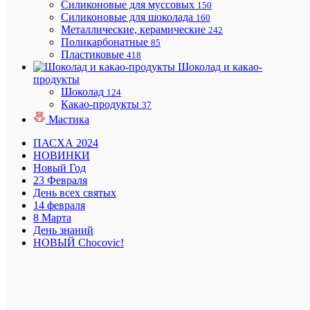
Краснод
Силиконовые для муссовых
150
краю
Силиконовые для шоколада
160
Металлические, керамические
242
Поликарбонатные
85
Пластиковые
418
Шоколад и какао-
продукты
Минима
Шоколад
124
заказ
Какао-продукты
37
на
Мастика
доставку
1500
ПАСХА 2024
руб.
НОВИНКИ
Новый Год
23 Февраля
День всех святых
Подароч
14 февраля
сертифи
8 Марта
День знаний
НОВЫЙ Chocovic!
Приним
все