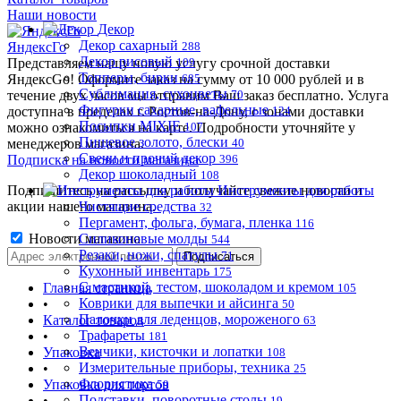
Наши новости
Декор
Декор сахарный
ЯндексГо
288
Декор рисовый
Представляем нашу новую услугу срочной доставки
109
Топперы, бирки
ЯндексGo! Оформите заказ на сумму от 10 000 рублей и в
685
Сублимация, сухоцветы
течение двух часов мы отправим Ваш заказ бесплатно. Услуга
70
Фигурки сахарные, вафельные
доступна в пределах г. Ростов-на-Дону, с зонами доставки
124
Посыпки MIXIE
можно ознакомиться на карте. Подробности уточняйте у
107
Пищевое золото, блески
менеджеров магазина.
40
Свечи и прочий декор
Подписка на новости магазина
396
Декор шоколадный
108
Подпишитесь на рассылку и получайте свежие новости и
Инструменты для работы
акции нашего магазина.
Чистящие средства
32
Пергамент, фольга, бумага, пленка
116
Новости магазина
Силиконовые молды
544
Резаки, ножи, спатулы
71
Кухонный инвентарь
175
С мастикой, тестом, шоколадом и кремом
Главная страница
105
Коврики для выпечки и айсинга
•
50
Палочки для леденцов, мороженого
Каталог товаров
63
Трафареты
•
181
Венчики, кисточки и лопатки
Упаковка
108
Измерительные приборы, техника
•
25
Флористика
Упаковка для тортов
59
Подставки, поворотные столы
•
19