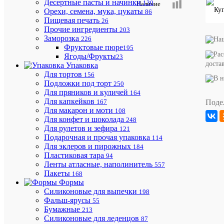
Десертные пасты и начинки
130
Наличие
Описани
Орехи, семена, мука, цукаты
86
товара:
Пищевая печать
26
Упаковка
Прочие ингредиенты
203
картонная
Заморозка
226
для
Фруктовые пюре
195
торта
Ягоды/Фрукты
23
240*240*
доста
Упаковка
с
Для тортов
156
окном
Подложки под торт
250
(50шт/
Для пряников и куличей
кор)
164
Для капкейков
Поде
167
Для макарон и моти
108
Для конфет и шоколада
248
Для рулетов и зефира
121
Подарочная и прочая упаковка
114
Для эклеров и пирожных
184
Пластиковая тара
94
Ленты атласные, наполинитель
557
Бесплат
Пакеты
168
доставка
Формы
по
Силиконовые для выпечки
198
Ростовс
Фальш-ярусы
55
области
Бумажные
213
и
Силиконовые для леденцов
87