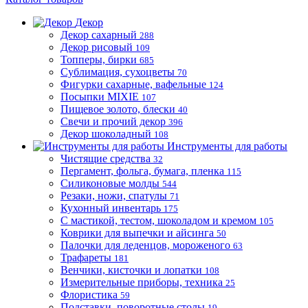
Декор
Декор сахарный
288
Декор рисовый
109
Топперы, бирки
685
Сублимация, сухоцветы
70
Фигурки сахарные, вафельные
124
Посыпки MIXIE
107
Пищевое золото, блески
40
Свечи и прочий декор
396
Декор шоколадный
108
Инструменты для работы
Чистящие средства
32
Пергамент, фольга, бумага, пленка
115
Силиконовые молды
544
Резаки, ножи, спатулы
71
Кухонный инвентарь
175
С мастикой, тестом, шоколадом и кремом
105
Коврики для выпечки и айсинга
50
Палочки для леденцов, мороженого
63
Трафареты
181
Венчики, кисточки и лопатки
108
Измерительные приборы, техника
25
Флористика
59
Подставки, поворотные столы
19