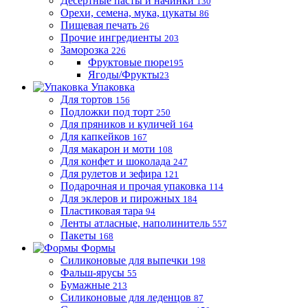
Десертные пасты и начинки
130
Орехи, семена, мука, цукаты
86
Пищевая печать
26
Прочие ингредиенты
203
Заморозка
226
Фруктовые пюре
195
Ягоды/Фрукты
23
Упаковка
Для тортов
156
Подложки под торт
250
Для пряников и куличей
164
Для капкейков
167
Для макарон и моти
108
Для конфет и шоколада
247
Для рулетов и зефира
121
Подарочная и прочая упаковка
114
Для эклеров и пирожных
184
Пластиковая тара
94
Ленты атласные, наполинитель
557
Пакеты
168
Формы
Силиконовые для выпечки
198
Фальш-ярусы
55
Бумажные
213
Силиконовые для леденцов
87