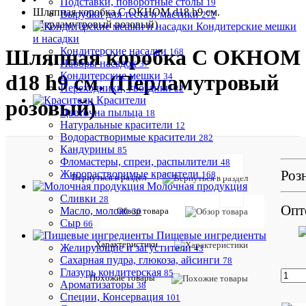
Подставки, поворотные столы
19
Шляпная коробка С ОКНОМ d18 h9 см.
Вырубки для теста и мастики
272
(Перламутровый розовый)
Кондитерские мешки
и насадки
Кондитерские насадки
Шляпная коробка С ОКНОМ
168
Наборы насадок
37
Кондитерские мешки
d18 h9 см. (Перламутровый
34
Переходники, гвоздики
22
Красители
розовый)
Цветочна пыльца
18
Натуральные красители
12
Водорастворимые красители
282
Кандурины
85
Фломастеры, спреи, распылители
48
Отзывов:
Роз
Жирорастворимые красители
168
Вернуться в раздел
Молочная продукция
Сливки
28
Опт
Масло, молоко
Обзор товара
30
Сыр
66
Пищевые ингредиенты
Добавить
Характеристики
Желирующие и загустители
43
отзыв
Сахарная пудра, глюкоза, айсинги
78
Глазурь кондитерская
85
Похожие товары
Ароматизаторы
38
Описани
Специи, Консервация
101
товара: