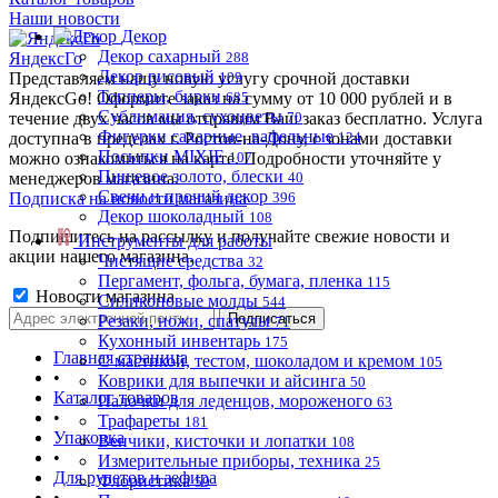
Наши новости
Декор
Декор сахарный
ЯндексГо
288
Декор рисовый
Представляем нашу новую услугу срочной доставки
109
Топперы, бирки
ЯндексGo! Оформите заказ на сумму от 10 000 рублей и в
685
Сублимация, сухоцветы
течение двух часов мы отправим Ваш заказ бесплатно. Услуга
70
Фигурки сахарные, вафельные
доступна в пределах г. Ростов-на-Дону, с зонами доставки
124
Посыпки MIXIE
можно ознакомиться на карте. Подробности уточняйте у
107
Пищевое золото, блески
менеджеров магазина.
40
Свечи и прочий декор
Подписка на новости магазина
396
Декор шоколадный
108
Подпишитесь на рассылку и получайте свежие новости и
Инструменты для работы
акции нашего магазина.
Чистящие средства
32
Пергамент, фольга, бумага, пленка
115
Новости магазина
Силиконовые молды
544
Резаки, ножи, спатулы
71
Кухонный инвентарь
175
Главная страница
С мастикой, тестом, шоколадом и кремом
105
•
Коврики для выпечки и айсинга
50
Каталог товаров
Палочки для леденцов, мороженого
63
•
Трафареты
181
Упаковка
Венчики, кисточки и лопатки
108
•
Измерительные приборы, техника
25
Для рулетов и зефира
Флористика
59
•