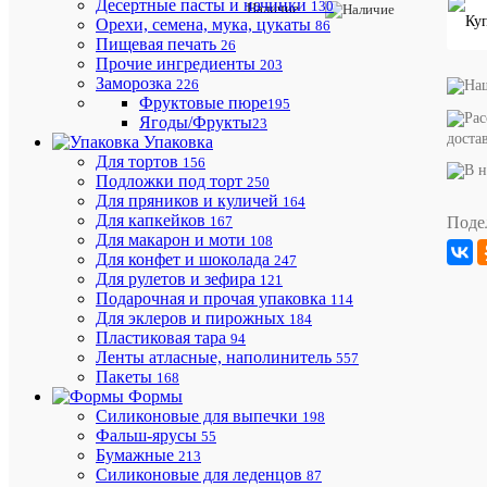
Десертные пасты и начинки
130
Наличие
Шляпная
Орехи, семена, мука, цукаты
86
коробка
Пищевая печать
26
С
Прочие ингредиенты
203
ОКНОМ
Заморозка
d18
226
h9
Фруктовые пюре
195
см.
Ягоды/Фрукты
23
(Перламу
доста
Упаковка
розовый)
Для тортов
156
Подложки под торт
250
Для пряников и куличей
164
Для капкейков
Поде
167
Для макарон и моти
108
Для конфет и шоколада
247
Для рулетов и зефира
121
Подарочная и прочая упаковка
114
Для эклеров и пирожных
184
Бесплат
Пластиковая тара
94
доставка
Ленты атласные, наполинитель
557
по
Пакеты
168
Ростовс
Формы
области
Силиконовые для выпечки
198
и
Фальш-ярусы
55
Краснод
Бумажные
213
краю
Силиконовые для леденцов
87