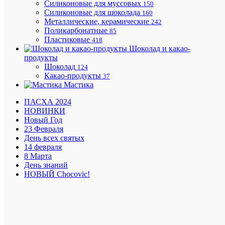
Силиконовые для муссовых
150
Силиконовые для шоколада
160
Металлические, керамические
242
Поликарбонатные
85
Пластиковые
418
Минима
Шоколад и какао-
заказ
продукты
на
Шоколад
124
доставку
Какао-продукты
37
1500
Мастика
руб.
ПАСХА 2024
НОВИНКИ
Новый Год
Подароч
23 Февраля
сертифи
День всех святых
14 февраля
8 Марта
День знаний
НОВЫЙ Chocovic!
Приним
все
способы
оплаты