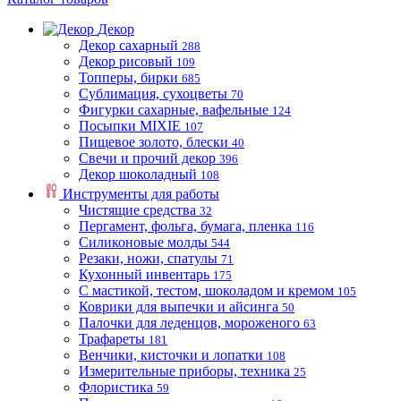
Декор
Декор сахарный
288
Декор рисовый
109
Топперы, бирки
685
Сублимация, сухоцветы
70
Фигурки сахарные, вафельные
124
Посыпки MIXIE
107
Пищевое золото, блески
40
Свечи и прочий декор
396
Декор шоколадный
108
Инструменты для работы
Чистящие средства
32
Пергамент, фольга, бумага, пленка
116
Силиконовые молды
544
Резаки, ножи, спатулы
71
Кухонный инвентарь
175
С мастикой, тестом, шоколадом и кремом
105
Коврики для выпечки и айсинга
50
Палочки для леденцов, мороженого
63
Трафареты
181
Венчики, кисточки и лопатки
108
Измерительные приборы, техника
25
Флористика
59