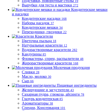
Подставки, поворотные столы
19
Вырубки для теста и мастики
272
Кондитерские мешки
и насадки
Кондитерские насадки
168
Наборы насадок
37
Кондитерские мешки
34
Переходники, гвоздики
22
Красители
Цветочна пыльца
18
Натуральные красители
12
Водорастворимые красители
282
Кандурины
85
Фломастеры, спреи, распылители
48
Жирорастворимые красители
168
Молочная продукция
Сливки
28
Масло, молоко
30
Сыр
66
Пищевые ингредиенты
Желирующие и загустители
43
Сахарная пудра, глюкоза, айсинги
78
Глазурь кондитерская
85
Ароматизаторы
38
Специи, Консервация
101