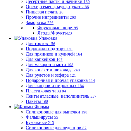
Десертные пасты и начинки
130
Орехи, семена, мука, цукаты
86
Пищевая печать
26
Прочие ингредиенты
203
Заморозка
226
Фруктовые пюре
195
Ягоды/Фрукты
23
Упаковка
Для тортов
156
Подложки под торт
250
Для пряников и куличей
164
Для капкейков
167
Для макарон и моти
108
Для конфет и шоколада
248
Для рулетов и зефира
121
Подарочная и прочая упаковка
114
Для эклеров и пирожных
184
Пластиковая тара
94
Ленты атласные, наполинитель
557
Пакеты
168
Формы
Силиконовые для выпечки
198
Фальш-ярусы
55
Бумажные
213
Силиконовые для леденцов
87