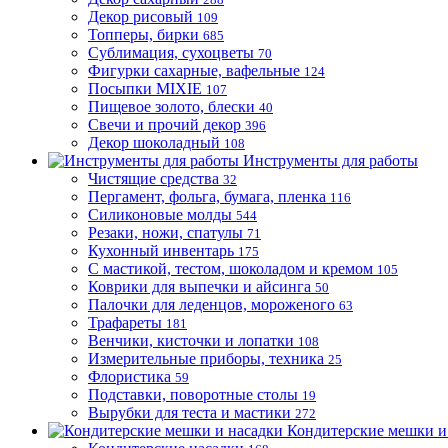
Декор рисовый
109
Топперы, бирки
685
Сублимация, сухоцветы
70
Фигурки сахарные, вафельные
124
Посыпки MIXIE
107
Пищевое золото, блески
40
Свечи и прочий декор
396
Декор шоколадный
108
Инструменты для работы
Чистящие средства
32
Пергамент, фольга, бумага, пленка
116
Силиконовые молды
544
Резаки, ножи, спатулы
71
Кухонный инвентарь
175
С мастикой, тестом, шоколадом и кремом
105
Коврики для выпечки и айсинга
50
Палочки для леденцов, мороженого
63
Трафареты
181
Венчики, кисточки и лопатки
108
Измерительные приборы, техника
25
Флористика
59
Подставки, поворотные столы
19
Вырубки для теста и мастики
272
Кондитерские мешки и