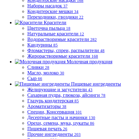
Кондитерские насадки
168
Наборы насадок
37
Кондитерские мешки
34
Переходники, гвоздики
22
Красители
Цветочна пыльца
18
Натуральные красители
12
Водорастворимые красители
282
Кандурины
85
Фломастеры, спреи, распылители
48
Жирорастворимые красители
168
Молочная продукция
Сливки
28
Масло, молоко
30
Сыр
66
Пищевые ингредиенты
Желирующие и загустители
43
Сахарная пудра, глюкоза, айсинги
78
Глазурь кондитерская
85
Ароматизаторы
38
Специи, Консервация
101
Десертные пасты и начинки
130
Орехи, семена, мука, цукаты
86
Пищевая печать
26
Прочие ингредиенты
203