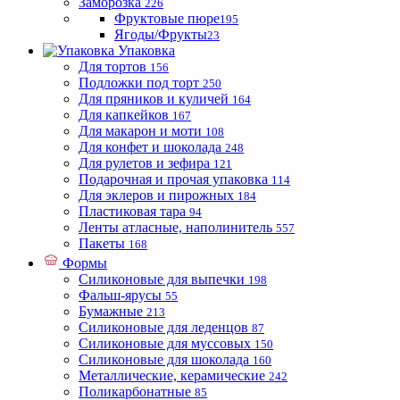
Заморозка
226
Фруктовые пюре
195
Ягоды/Фрукты
23
Упаковка
Для тортов
156
Подложки под торт
250
Для пряников и куличей
164
Для капкейков
167
Для макарон и моти
108
Для конфет и шоколада
248
Для рулетов и зефира
121
Подарочная и прочая упаковка
114
Для эклеров и пирожных
184
Пластиковая тара
94
Ленты атласные, наполинитель
557
Пакеты
168
Формы
Силиконовые для выпечки
198
Фальш-ярусы
55
Бумажные
213
Силиконовые для леденцов
87
Силиконовые для муссовых
150
Силиконовые для шоколада
160
Металлические, керамические
242
Поликарбонатные
85