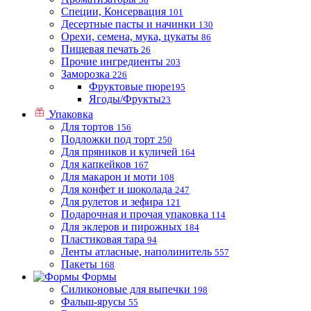
Специи, Консервация
101
Десертные пасты и начинки
130
Орехи, семена, мука, цукаты
86
Пищевая печать
26
Прочие ингредиенты
203
Заморозка
226
Фруктовые пюре
195
Ягоды/Фрукты
23
Упаковка
Для тортов
156
Подложки под торт
250
Для пряников и куличей
164
Для капкейков
167
Для макарон и моти
108
Для конфет и шоколада
247
Для рулетов и зефира
121
Подарочная и прочая упаковка
114
Для эклеров и пирожных
184
Пластиковая тара
94
Ленты атласные, наполинитель
557
Пакеты
168
Формы
Силиконовые для выпечки
198
Фальш-ярусы
55