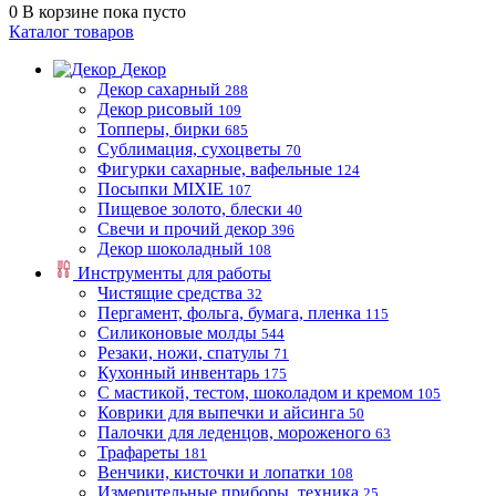
0
В корзине
пока пусто
Каталог товаров
Декор
Декор сахарный
288
Декор рисовый
109
Топперы, бирки
685
Сублимация, сухоцветы
70
Фигурки сахарные, вафельные
124
Посыпки MIXIE
107
Пищевое золото, блески
40
Свечи и прочий декор
396
Декор шоколадный
108
Инструменты для работы
Чистящие средства
32
Пергамент, фольга, бумага, пленка
115
Силиконовые молды
544
Резаки, ножи, спатулы
71
Кухонный инвентарь
175
С мастикой, тестом, шоколадом и кремом
105
Коврики для выпечки и айсинга
50
Палочки для леденцов, мороженого
63
Трафареты
181
Венчики, кисточки и лопатки
108
Измерительные приборы, техника
25