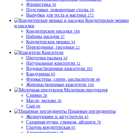
Флористика
59
Подставки, поворотные столы
19
Вырубки для теста и мастики
272
Кондитерские мешки
и насадки
Кондитерские насадки
168
Наборы насадок
37
Кондитерские мешки
34
Переходники, гвоздики
22
Красители
Цветочна пыльца
18
Натуральные красители
12
Водорастворимые красители
282
Кандурины
85
Фломастеры, спреи, распылители
48
Жирорастворимые красители
168
Молочная продукция
Сливки
28
Масло, молоко
30
Сыр
66
Пищевые ингредиенты
Желирующие и загустители
43
Сахарная пудра, глюкоза, айсинги
78
Глазурь кондитерская
85
Ароматизаторы
38