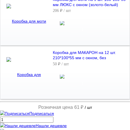
мм ЛЮКС с окном (золото-белый)
206 ₽
/ шт
Коробка для МАКАРОН на 12 шт.
210*100*55 мм с окном, без
ложемента (черный)
50 ₽
/ шт
Розничная цена
61 ₽
/ шт
Подписаться
Нашли дешевле