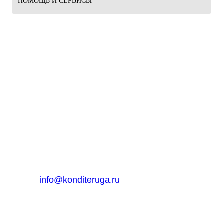
ПОМОЩЬ И СЕРВИСЫ
ИП Салбиев Марат Вадимович
ИНН 231006286088
© 2026, Кондитер Юга
Интернет-магазин в Ростов-на-Дону
г. Ростов-на-Дону, ул. Вавилова д. 56
Посмотреть на карте
8-961-299-88-29
Email:
info@konditeruga.ru
Пн. -Пт.: с 09:00 до 18:00 Сб :с 09:00 до 15:00 Воскресенье -
выходной