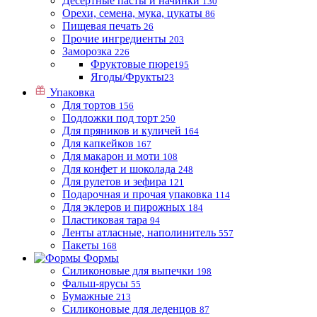
Десертные пасты и начинки
130
Орехи, семена, мука, цукаты
86
Пищевая печать
26
Прочие ингредиенты
203
Заморозка
226
Фруктовые пюре
195
Ягоды/Фрукты
23
Упаковка
Для тортов
156
Подложки под торт
250
Для пряников и куличей
164
Для капкейков
167
Для макарон и моти
108
Для конфет и шоколада
248
Для рулетов и зефира
121
Подарочная и прочая упаковка
114
Для эклеров и пирожных
184
Пластиковая тара
94
Ленты атласные, наполинитель
557
Пакеты
168
Формы
Силиконовые для выпечки
198
Фальш-ярусы
55
Бумажные
213
Силиконовые для леденцов
87