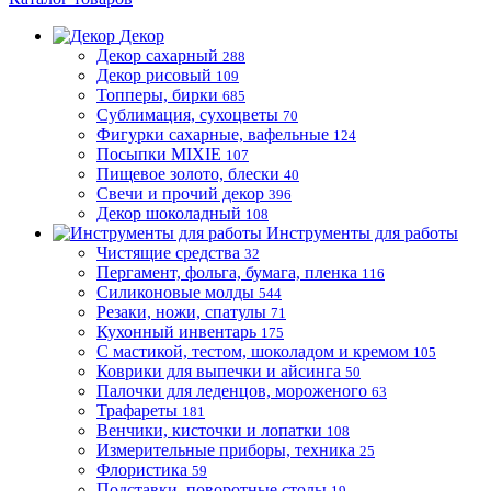
Декор
Декор сахарный
288
Декор рисовый
109
Топперы, бирки
685
Сублимация, сухоцветы
70
Фигурки сахарные, вафельные
124
Посыпки MIXIE
107
Пищевое золото, блески
40
Свечи и прочий декор
396
Декор шоколадный
108
Инструменты для работы
Чистящие средства
32
Пергамент, фольга, бумага, пленка
116
Силиконовые молды
544
Резаки, ножи, спатулы
71
Кухонный инвентарь
175
С мастикой, тестом, шоколадом и кремом
105
Коврики для выпечки и айсинга
50
Палочки для леденцов, мороженого
63
Трафареты
181
Венчики, кисточки и лопатки
108
Измерительные приборы, техника
25
Флористика
59
Подставки, поворотные столы
19