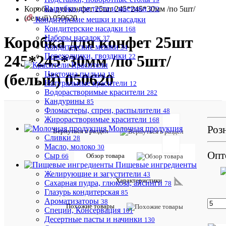
Вырубки для теста и мастики
Коробка для конфет 25шт 245*245*30мм /по 5шт/
272
(белый) 050620
Кондитерские мешки и насадки
Кондитерские насадки
168
Наборы насадок
Коробка для конфет 25шт
37
Кондитерские мешки
34
Переходники, гвоздики
245*245*30мм /по 5шт/
22
Красители
Цветочна пыльца
18
(белый) 050620
Натуральные красители
12
Водорастворимые красители
282
Кандурины
85
Фломастеры, спреи, распылители
48
Жирорастворимые красители
168
Отзывов:
Роз
Молочная продукция
Вернуться в раздел
Сливки
28
Масло, молоко
30
Опт
Сыр
Обзор товара
66
Пищевые ингредиенты
Желирующие и загустители
43
Добавить
Характеристики
Сахарная пудра, глюкоза, айсинги
78
отзыв
Глазурь кондитерская
85
Ароматизаторы
38
Артикул:
Похожие товары
Специи, Консервация
050620
101
Десертные пасты и начинки
130