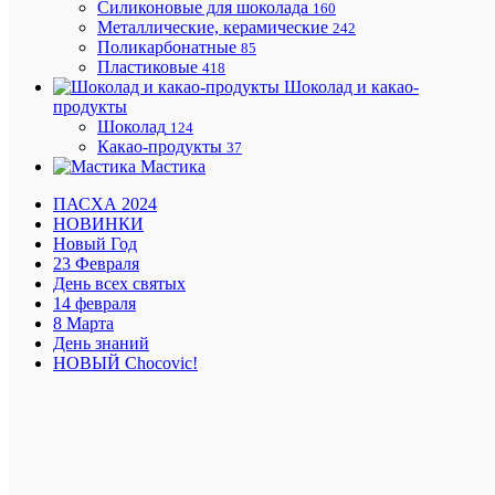
Краснод
Силиконовые для шоколада
160
краю
Металлические, керамические
242
Поликарбонатные
85
Пластиковые
418
Шоколад и какао-
Минима
продукты
заказ
Шоколад
124
на
Какао-продукты
37
доставку
Мастика
1500
руб.
ПАСХА 2024
НОВИНКИ
Новый Год
23 Февраля
Подароч
День всех святых
сертифи
14 февраля
8 Марта
День знаний
НОВЫЙ Chocovic!
Приним
все
способы
оплаты