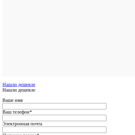
1
клик
Сравнен
В
избранн
В
наличии
Нашли дешевле
Нашли дешевле
Ваше имя
Ваш телефон
*
Электронная почта