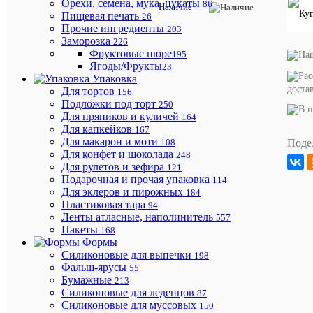
Орехи, семена, мука, цукаты
86
Наличие
Описани
Пищевая печать
26
товара:
Прочие ингредиенты
203
Коробка
Заморозка
226
для
Фруктовые пюре
195
конфет
Ягоды/Фрукты
23
25шт
Упаковка
245*245*
доста
Для тортов
156
/
Подложки под торт
250
по
Для пряников и куличей
164
5шт/
Для капкейков
(белый)
167
Для макарон и моти
Поде
108
Для конфет и шоколада
248
Для рулетов и зефира
121
Подарочная и прочая упаковка
114
Для эклеров и пирожных
184
Пластиковая тара
94
Ленты атласные, наполинитель
557
Пакеты
168
Бесплат
Формы
доставка
Силиконовые для выпечки
198
по
Фальш-ярусы
55
Ростовс
Бумажные
213
области
Силиконовые для леденцов
87
и
Силиконовые для муссовых
150