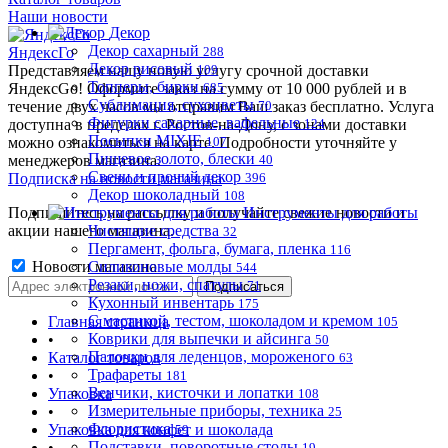
Наши новости
Декор
Декор сахарный
ЯндексГо
288
Декор рисовый
Представляем нашу новую услугу срочной доставки
109
Топперы, бирки
ЯндексGo! Оформите заказ на сумму от 10 000 рублей и в
685
Сублимация, сухоцветы
течение двух часов мы отправим Ваш заказ бесплатно. Услуга
70
Фигурки сахарные, вафельные
доступна в пределах г. Ростов-на-Дону, с зонами доставки
124
Посыпки MIXIE
можно ознакомиться на карте. Подробности уточняйте у
107
Пищевое золото, блески
менеджеров магазина.
40
Свечи и прочий декор
Подписка на новости магазина
396
Декор шоколадный
108
Подпишитесь на рассылку и получайте свежие новости и
Инструменты для работы
акции нашего магазина.
Чистящие средства
32
Пергамент, фольга, бумага, пленка
116
Новости магазина
Силиконовые молды
544
Резаки, ножи, спатулы
71
Кухонный инвентарь
175
С мастикой, тестом, шоколадом и кремом
Главная страница
105
Коврики для выпечки и айсинга
•
50
Палочки для леденцов, мороженого
Каталог товаров
63
Трафареты
•
181
Венчики, кисточки и лопатки
Упаковка
108
Измерительные приборы, техника
•
25
Флористика
Упаковка для конфет и шоколада
59
Подставки, поворотные столы
•
19