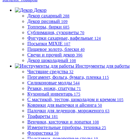
Декор
Декор сахарный
288
Декор рисовый
109
Топперы, бирки
685
Сублимация, сухоцветы
70
Фигурки сахарные, вафельные
124
Посыпки MIXIE
107
Пищевое золото, блески
40
Свечи и прочий декор
396
Декор шоколадный
108
Инструменты для работы
Чистящие средства
32
Пергамент, фольга, бумага, пленка
115
Силиконовые молды
544
Резаки, ножи, спатулы
71
Кухонный инвентарь
175
С мастикой, тестом, шоколадом и кремом
105
Коврики для выпечки и айсинга
50
Палочки для леденцов, мороженого
63
Трафареты
181
Венчики, кисточки и лопатки
108
Измерительные приборы, техника
25
Флористика
59
Подставки, поворотные столы
19