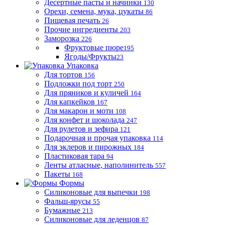
Десертные пасты и начинки
130
Орехи, семена, мука, цукаты
86
Пищевая печать
26
Прочие ингредиенты
203
Заморозка
226
Фруктовые пюре
195
Ягоды/Фрукты
23
Упаковка
Для тортов
156
Подложки под торт
250
Для пряников и куличей
164
Для капкейков
167
Для макарон и моти
108
Для конфет и шоколада
247
Для рулетов и зефира
121
Подарочная и прочая упаковка
114
Для эклеров и пирожных
184
Пластиковая тара
94
Ленты атласные, наполинитель
557
Пакеты
168
Формы
Силиконовые для выпечки
198
Фальш-ярусы
55
Бумажные
213
Силиконовые для леденцов
87