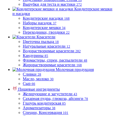
Вырубки для теста и мастики
272
Кондитерские мешки
и насадки
Кондитерские насадки
168
Наборы насадок
37
Кондитерские мешки
34
Переходники, гвоздики
22
Красители
Цветочна пыльца
18
Натуральные красители
12
Водорастворимые красители
282
Кандурины
85
Фломастеры, спреи, распылители
48
Жирорастворимые красители
168
Молочная продукция
Сливки
28
Масло, молоко
30
Сыр
66
Пищевые ингредиенты
Желирующие и загустители
43
Сахарная пудра, глюкоза, айсинги
78
Глазурь кондитерская
85
Ароматизаторы
38
Специи, Консервация
101