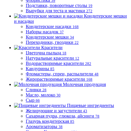
Флористика
59
Подставки, поворотные столы
19
Вырубки для теста и мастики
272
Кондитерские мешки
и насадки
Кондитерские насадки
168
Наборы насадок
37
Кондитерские мешки
34
Переходники, гвоздики
22
Красители
Цветочна пыльца
18
Натуральные красители
12
Водорастворимые красители
282
Кандурины
85
Фломастеры, спреи, распылители
48
Жирорастворимые красители
168
Молочная продукция
Сливки
28
Масло, молоко
30
Сыр
66
Пищевые ингредиенты
Желирующие и загустители
43
Сахарная пудра, глюкоза, айсинги
78
Глазурь кондитерская
85
Ароматизаторы
38