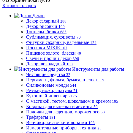
0
В корзине
пока пусто
Каталог товаров
Декор
Декор сахарный
288
Декор рисовый
109
Топперы, бирки
685
Сублимация, сухоцветы
70
Фигурки сахарные, вафельные
124
Посыпки MIXIE
107
Пищевое золото, блески
40
Свечи и прочий декор
396
Декор шоколадный
108
Инструменты для работы
Чистящие средства
32
Пергамент, фольга, бумага, пленка
115
Силиконовые молды
544
Резаки, ножи, спатулы
71
Кухонный инвентарь
175
С мастикой, тестом, шоколадом и кремом
105
Коврики для выпечки и айсинга
50
Палочки для леденцов, мороженого
63
Трафареты
181
Венчики, кисточки и лопатки
108
Измерительные приборы, техника
25