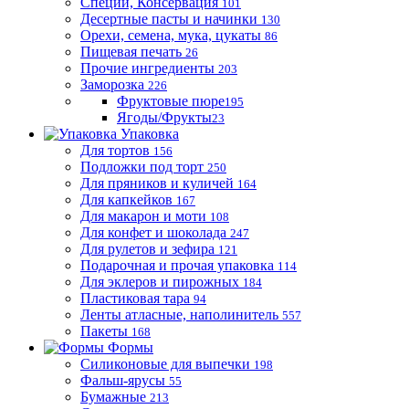
Специи, Консервация
101
Десертные пасты и начинки
130
Орехи, семена, мука, цукаты
86
Пищевая печать
26
Прочие ингредиенты
203
Заморозка
226
Фруктовые пюре
195
Ягоды/Фрукты
23
Упаковка
Для тортов
156
Подложки под торт
250
Для пряников и куличей
164
Для капкейков
167
Для макарон и моти
108
Для конфет и шоколада
247
Для рулетов и зефира
121
Подарочная и прочая упаковка
114
Для эклеров и пирожных
184
Пластиковая тара
94
Ленты атласные, наполинитель
557
Пакеты
168
Формы
Силиконовые для выпечки
198
Фальш-ярусы
55
Бумажные
213