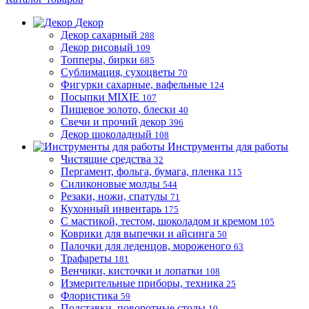
Декор
Декор сахарный
288
Декор рисовый
109
Топперы, бирки
685
Сублимация, сухоцветы
70
Фигурки сахарные, вафельные
124
Посыпки MIXIE
107
Пищевое золото, блески
40
Свечи и прочий декор
396
Декор шоколадный
108
Инструменты для работы
Чистящие средства
32
Пергамент, фольга, бумага, пленка
115
Силиконовые молды
544
Резаки, ножи, спатулы
71
Кухонный инвентарь
175
С мастикой, тестом, шоколадом и кремом
105
Коврики для выпечки и айсинга
50
Палочки для леденцов, мороженого
63
Трафареты
181
Венчики, кисточки и лопатки
108
Измерительные приборы, техника
25
Флористика
59
Подставки, поворотные столы
19