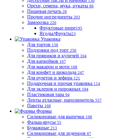
Десертные пасты и начинки
130
Орехи, семена, мука, цукаты
86
Пищевая печать
26
Прочие ингредиенты
203
Заморозка
226
Фруктовые пюре
195
Ягоды/Фрукты
23
Упаковка
Для тортов
156
Подложки под торт
250
Для пряников и куличей
164
Для капкейков
167
Для макарон и моти
108
Для конфет и шоколада
247
Для рулетов и зефира
121
Подарочная и прочая упаковка
114
Для эклеров и пирожных
184
Пластиковая тара
94
Ленты атласные, наполинитель
557
Пакеты
168
Формы
Силиконовые для выпечки
198
Фальш-ярусы
55
Бумажные
213
Силиконовые для леденцов
87