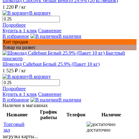
Шоколад Chocovic белый Бенито 29.9% (20 кг./мешок)
1 220 ₽
/ кг
В корзину
Подробнее
Купить в 1 клик
Сравнение
В избранное
В наличии
Хит продаж
Товар на развес
Быстрый
просмотр
Шоколад Callebaut Белый 25.9% (Пакет 10 кг)
1 525 ₽
/ кг
В корзину
Подробнее
Купить в 1 клик
Сравнение
В избранное
В наличии
Наличие в магазинах
График
Название
Телефон
Наличие
работы
Торговый
зал
достаточно
загрузка карты...