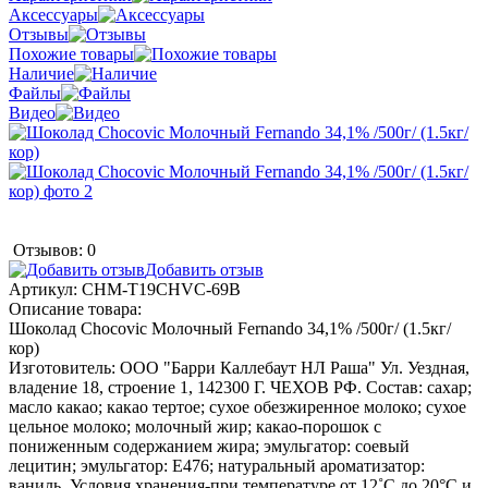
Аксессуары
Отзывы
Похожие товары
Наличие
Файлы
Видео
Отзывов: 0
Добавить отзыв
Артикул:
CHM-T19CHVC-69B
Описание товара:
Шоколад Chocovic Молочный Fernando 34,1% /500г/ (1.5кг/
кор)
Изготовитель: OOO "Барри Каллебаут НЛ Раша" Ул. Уездная,
владение 18, строение 1, 142300 Г. ЧЕХОВ РФ. Состав: сахар;
масло какао; какао тертое; сухое обезжиренное молоко; сухое
цельное молоко; молочный жир; какао-порошок с
пониженным содержанием жира; эмульгатор: соевый
лецитин; эмульгатор: E476; натуральный ароматизатор:
ваниль. Условия хранения-при температуре от 12˚С до 20°С и