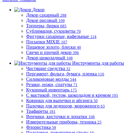
Декор
Декор сахарный
288
Декор рисовый
109
Топперы, бирки
685
Сублимация, сухоцветы
70
Фигурки сахарные, вафельные
124
Посыпки MIXIE
107
Пищевое золото, блески
40
Свечи и прочий декор
396
Декор шоколадный
108
Инструменты для работы
Чистящие средства
32
Пергамент, фольга, бумага, пленка
116
Силиконовые молды
544
Резаки, ножи, спатулы
71
Кухонный инвентарь
175
С мастикой, тестом, шоколадом и кремом
105
Коврики для выпечки и айсинга
50
Палочки для леденцов, мороженого
63
Трафареты
181
Венчики, кисточки и лопатки
108
Измерительные приборы, техника
25
Флористика
59
Подставки, поворотные столы
19