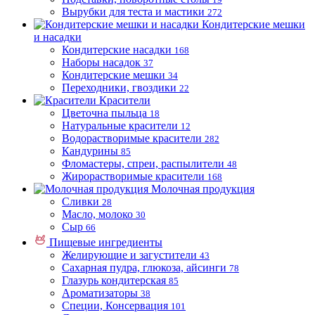
Вырубки для теста и мастики
272
Кондитерские мешки
и насадки
Кондитерские насадки
168
Наборы насадок
37
Кондитерские мешки
34
Переходники, гвоздики
22
Красители
Цветочна пыльца
18
Натуральные красители
12
Водорастворимые красители
282
Кандурины
85
Фломастеры, спреи, распылители
48
Жирорастворимые красители
168
Молочная продукция
Сливки
28
Масло, молоко
30
Сыр
66
Пищевые ингредиенты
Желирующие и загустители
43
Сахарная пудра, глюкоза, айсинги
78
Глазурь кондитерская
85
Ароматизаторы
38
Специи, Консервация
101