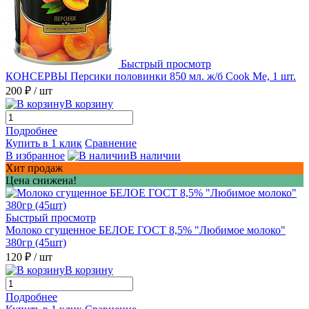
Быстрый просмотр
КОНСЕРВЫ Персики половинки 850 мл. ж/б Cook Me, 1 шт.
200 ₽
/ шт
В корзину
Подробнее
Купить в 1 клик
Сравнение
В избранное
В наличии
Хит продаж
Цена снижена!
Быстрый просмотр
Молоко сгущенное БЕЛОЕ ГОСТ 8,5% "Любимое молоко"
380гр (45шт)
120 ₽
/ шт
В корзину
Подробнее