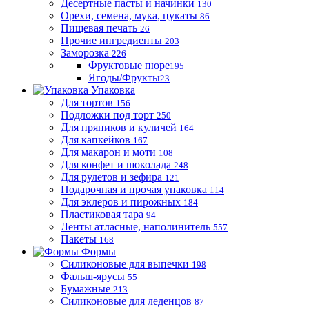
Десертные пасты и начинки
130
Орехи, семена, мука, цукаты
86
Пищевая печать
26
Прочие ингредиенты
203
Заморозка
226
Фруктовые пюре
195
Ягоды/Фрукты
23
Упаковка
Для тортов
156
Подложки под торт
250
Для пряников и куличей
164
Для капкейков
167
Для макарон и моти
108
Для конфет и шоколада
248
Для рулетов и зефира
121
Подарочная и прочая упаковка
114
Для эклеров и пирожных
184
Пластиковая тара
94
Ленты атласные, наполинитель
557
Пакеты
168
Формы
Силиконовые для выпечки
198
Фальш-ярусы
55
Бумажные
213
Силиконовые для леденцов
87