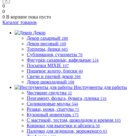
0
0
0
В корзине
пока пусто
Каталог товаров
Декор
Декор сахарный
288
Декор рисовый
109
Топперы, бирки
685
Сублимация, сухоцветы
70
Фигурки сахарные, вафельные
124
Посыпки MIXIE
107
Пищевое золото, блески
40
Свечи и прочий декор
396
Декор шоколадный
108
Инструменты для работы
Чистящие средства
32
Пергамент, фольга, бумага, пленка
116
Силиконовые молды
544
Резаки, ножи, спатулы
71
Кухонный инвентарь
175
С мастикой, тестом, шоколадом и кремом
105
Коврики для выпечки и айсинга
50
Палочки для леденцов, мороженого
63