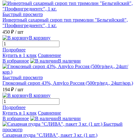
Быстрый просмотр
Инвертный сахарный сироп тип тримолин "Бельгийский",
"Профингредиентс", 1 кг.
450 ₽
/ шт
В корзину
Подробнее
Купить в 1 клик
Сравнение
В избранное
В наличии
Быстрый просмотр
Глюкозный сироп 43%, Amylco Россия (500гр/вед., 24шт/кор.)
194 ₽
/ шт
В корзину
Подробнее
Купить в 1 клик
Сравнение
В избранное
В наличии
Быстрый
просмотр
Сахарная пудра "СЛИВА", пакет 3 кг. (1 шт.)