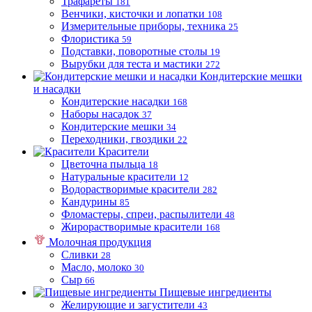
Трафареты
181
Венчики, кисточки и лопатки
108
Измерительные приборы, техника
25
Флористика
59
Подставки, поворотные столы
19
Вырубки для теста и мастики
272
Кондитерские мешки
и насадки
Кондитерские насадки
168
Наборы насадок
37
Кондитерские мешки
34
Переходники, гвоздики
22
Красители
Цветочна пыльца
18
Натуральные красители
12
Водорастворимые красители
282
Кандурины
85
Фломастеры, спреи, распылители
48
Жирорастворимые красители
168
Молочная продукция
Сливки
28
Масло, молоко
30
Сыр
66
Пищевые ингредиенты
Желирующие и загустители
43