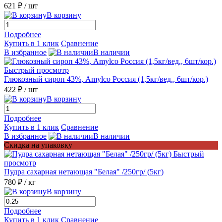
621 ₽
/ шт
В корзину
Подробнее
Купить в 1 клик
Сравнение
В избранное
В наличии
Быстрый просмотр
Глюкозный сироп 43%, Amylco Россия (1,5кг/вед., 6шт/кор.)
422 ₽
/ шт
В корзину
Подробнее
Купить в 1 клик
Сравнение
В избранное
В наличии
Скидка на упаковку
Быстрый
просмотр
Пудра сахарная нетающая "Белая" /250гр/ (5кг)
780 ₽
/ кг
В корзину
Подробнее
Купить в 1 клик
Сравнение