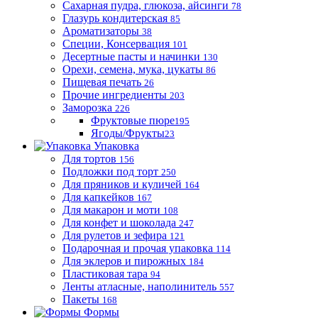
Сахарная пудра, глюкоза, айсинги
78
Глазурь кондитерская
85
Ароматизаторы
38
Специи, Консервация
101
Десертные пасты и начинки
130
Орехи, семена, мука, цукаты
86
Пищевая печать
26
Прочие ингредиенты
203
Заморозка
226
Фруктовые пюре
195
Ягоды/Фрукты
23
Упаковка
Для тортов
156
Подложки под торт
250
Для пряников и куличей
164
Для капкейков
167
Для макарон и моти
108
Для конфет и шоколада
247
Для рулетов и зефира
121
Подарочная и прочая упаковка
114
Для эклеров и пирожных
184
Пластиковая тара
94
Ленты атласные, наполинитель
557
Пакеты
168
Формы