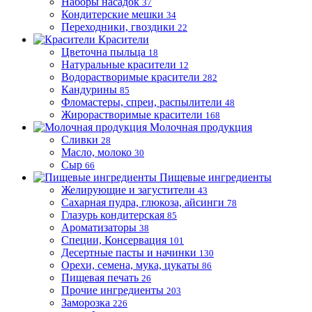
Наборы насадок
37
Кондитерские мешки
34
Переходники, гвоздики
22
Красители
Цветочна пыльца
18
Натуральные красители
12
Водорастворимые красители
282
Кандурины
85
Фломастеры, спреи, распылители
48
Жирорастворимые красители
168
Молочная продукция
Сливки
28
Масло, молоко
30
Сыр
66
Пищевые ингредиенты
Желирующие и загустители
43
Сахарная пудра, глюкоза, айсинги
78
Глазурь кондитерская
85
Ароматизаторы
38
Специи, Консервация
101
Десертные пасты и начинки
130
Орехи, семена, мука, цукаты
86
Пищевая печать
26
Прочие ингредиенты
203
Заморозка
226