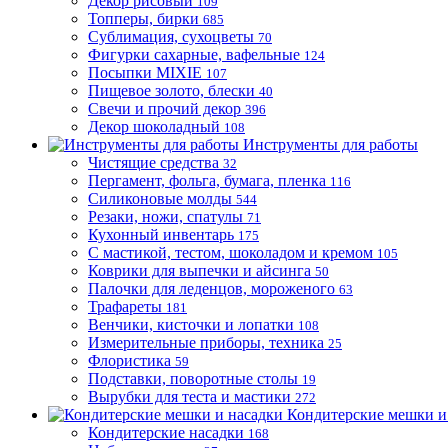
Декор рисовый
109
Топперы, бирки
685
Сублимация, сухоцветы
70
Фигурки сахарные, вафельные
124
Посыпки MIXIE
107
Пищевое золото, блески
40
Свечи и прочий декор
396
Декор шоколадный
108
Инструменты для работы
Чистящие средства
32
Пергамент, фольга, бумага, пленка
116
Силиконовые молды
544
Резаки, ножи, спатулы
71
Кухонный инвентарь
175
С мастикой, тестом, шоколадом и кремом
105
Коврики для выпечки и айсинга
50
Палочки для леденцов, мороженого
63
Трафареты
181
Венчики, кисточки и лопатки
108
Измерительные приборы, техника
25
Флористика
59
Подставки, поворотные столы
19
Вырубки для теста и мастики
272
Кондитерские мешки и
Кондитерские насадки
168