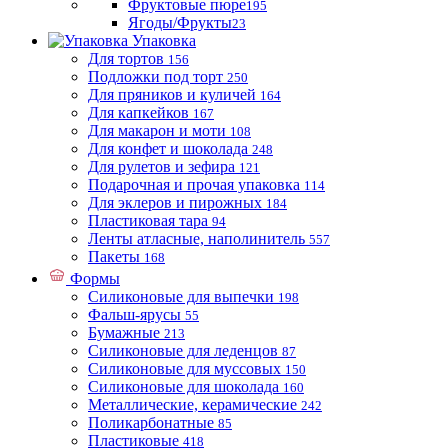
Фруктовые пюре
195
Ягоды/Фрукты
23
Упаковка
Для тортов
156
Подложки под торт
250
Для пряников и куличей
164
Для капкейков
167
Для макарон и моти
108
Для конфет и шоколада
248
Для рулетов и зефира
121
Подарочная и прочая упаковка
114
Для эклеров и пирожных
184
Пластиковая тара
94
Ленты атласные, наполинитель
557
Пакеты
168
Формы
Силиконовые для выпечки
198
Фальш-ярусы
55
Бумажные
213
Силиконовые для леденцов
87
Силиконовые для муссовых
150
Силиконовые для шоколада
160
Металлические, керамические
242
Поликарбонатные
85
Пластиковые
418