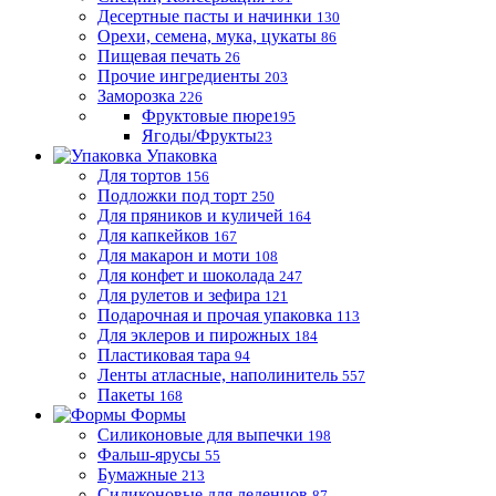
Десертные пасты и начинки
130
Орехи, семена, мука, цукаты
86
Пищевая печать
26
Прочие ингредиенты
203
Заморозка
226
Фруктовые пюре
195
Ягоды/Фрукты
23
Упаковка
Для тортов
156
Подложки под торт
250
Для пряников и куличей
164
Для капкейков
167
Для макарон и моти
108
Для конфет и шоколада
247
Для рулетов и зефира
121
Подарочная и прочая упаковка
113
Для эклеров и пирожных
184
Пластиковая тара
94
Ленты атласные, наполинитель
557
Пакеты
168
Формы
Силиконовые для выпечки
198
Фальш-ярусы
55
Бумажные
213
Силиконовые для леденцов
87