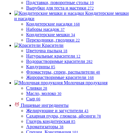
Подставки, поворотные столы
19
Вырубки для теста и мастики
272
Кондитерские мешки
и насадки
Кондитерские насадки
168
Наборы насадок
37
Кондитерские мешки
34
Переходники, гвоздики
22
Красители
Цветочна пыльца
18
Натуральные красители
12
Водорастворимые красители
282
Кандурины
85
Фломастеры, спреи, распылители
48
Жирорастворимые красители
168
Молочная продукция
Сливки
28
Масло, молоко
30
Сыр
66
Пищевые ингредиенты
Желирующие и загустители
43
Сахарная пудра, глюкоза, айсинги
78
Глазурь кондитерская
85
Ароматизаторы
38
Специи, Консервация
101