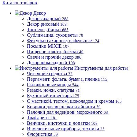
Каталог товаров
Декор
Декор сахарный
288
Декор рисовый
109
Топперы, бирки
685
Сублимация, сухоцветы
70
Фигурки сахарные, вафельные
124
Посыпки MIXIE
107
Пищевое золото, блески
40
Свечи и прочий декор
396
Декор шоколадный
108
Инструменты для работы
Чистящие средства
32
Пергамент, фольга, бумага, пленка
115
Силиконовые молды
544
Резаки, ножи, спатулы
71
Кухонный инвентарь
175
С мастикой, тестом, шоколадом и кремом
105
Коврики для выпечки и айсинга
50
Палочки для леденцов, мороженого
63
Трафареты
181
Венчики, кисточки и лопатки
108
Измерительные приборы, техника
25
Флористика
59