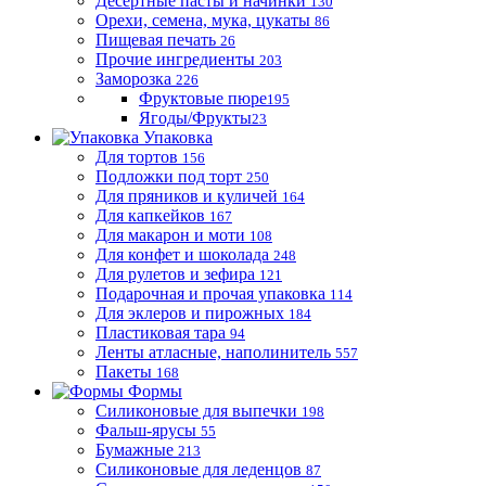
Десертные пасты и начинки
130
Орехи, семена, мука, цукаты
86
Пищевая печать
26
Прочие ингредиенты
203
Заморозка
226
Фруктовые пюре
195
Ягоды/Фрукты
23
Упаковка
Для тортов
156
Подложки под торт
250
Для пряников и куличей
164
Для капкейков
167
Для макарон и моти
108
Для конфет и шоколада
248
Для рулетов и зефира
121
Подарочная и прочая упаковка
114
Для эклеров и пирожных
184
Пластиковая тара
94
Ленты атласные, наполинитель
557
Пакеты
168
Формы
Силиконовые для выпечки
198
Фальш-ярусы
55
Бумажные
213
Силиконовые для леденцов
87