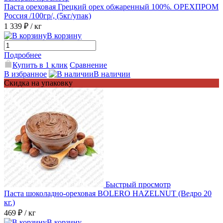
Паста ореховая Грецкий орех обжаренный 100%. ОРЕХПРОМ
Россия /100гр/, (5кг/упак)
1 339 ₽
/ кг
В корзину
Подробнее
Купить в 1 клик
Сравнение
В избранное
В наличии
Скидка на упаковку
Быстрый просмотр
Паста шоколадно-ореховая BOLERO HAZELNUT (Ведро 20
кг.)
469 ₽
/ кг
В корзину