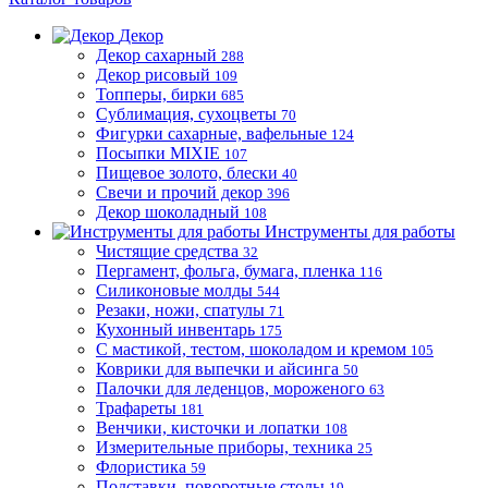
Декор
Декор сахарный
288
Декор рисовый
109
Топперы, бирки
685
Сублимация, сухоцветы
70
Фигурки сахарные, вафельные
124
Посыпки MIXIE
107
Пищевое золото, блески
40
Свечи и прочий декор
396
Декор шоколадный
108
Инструменты для работы
Чистящие средства
32
Пергамент, фольга, бумага, пленка
116
Силиконовые молды
544
Резаки, ножи, спатулы
71
Кухонный инвентарь
175
С мастикой, тестом, шоколадом и кремом
105
Коврики для выпечки и айсинга
50
Палочки для леденцов, мороженого
63
Трафареты
181
Венчики, кисточки и лопатки
108
Измерительные приборы, техника
25
Флористика
59
Подставки, поворотные столы
19