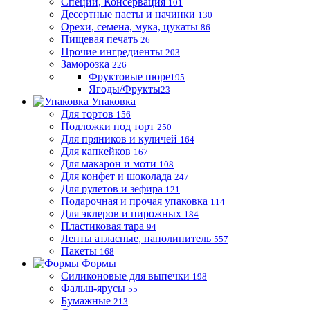
Специи, Консервация
101
Десертные пасты и начинки
130
Орехи, семена, мука, цукаты
86
Пищевая печать
26
Прочие ингредиенты
203
Заморозка
226
Фруктовые пюре
195
Ягоды/Фрукты
23
Упаковка
Для тортов
156
Подложки под торт
250
Для пряников и куличей
164
Для капкейков
167
Для макарон и моти
108
Для конфет и шоколада
247
Для рулетов и зефира
121
Подарочная и прочая упаковка
114
Для эклеров и пирожных
184
Пластиковая тара
94
Ленты атласные, наполинитель
557
Пакеты
168
Формы
Силиконовые для выпечки
198
Фальш-ярусы
55
Бумажные
213