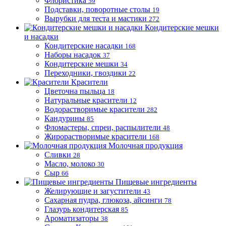
Флористика
59
Подставки, поворотные столы
19
Вырубки для теста и мастики
272
Кондитерские мешки
и насадки
Кондитерские насадки
168
Наборы насадок
37
Кондитерские мешки
34
Переходники, гвоздики
22
Красители
Цветочна пыльца
18
Натуральные красители
12
Водорастворимые красители
282
Кандурины
85
Фломастеры, спреи, распылители
48
Жирорастворимые красители
168
Молочная продукция
Сливки
28
Масло, молоко
30
Сыр
66
Пищевые ингредиенты
Желирующие и загустители
43
Сахарная пудра, глюкоза, айсинги
78
Глазурь кондитерская
85
Ароматизаторы
38