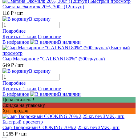
Быстрый просмотр
Сметана Экомилк 20%, 300г (12шт/уп)
118 ₽
/ шт
В корзину
Подробнее
Купить в 1 клик
Сравнение
В избранное
В наличии
Быстрый
просмотр
Сыр Маскарпоне "GALBANI 80%" (500гр/упак)
649 ₽
/ шт
В корзину
Подробнее
Купить в 1 клик
Сравнение
В избранное
В наличии
Цена снижена!
Скидка на упаковку
Хит продаж
Быстрый просмотр
Сыр Творожный COOKING 70% 2,25 кг. без ЗМЖ , шт.
1 265 ₽
/ шт