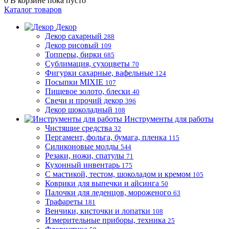
0
В корзине
пока пусто
Каталог товаров
Декор
Декор сахарный
288
Декор рисовый
109
Топперы, бирки
685
Сублимация, сухоцветы
70
Фигурки сахарные, вафельные
124
Посыпки MIXIE
107
Пищевое золото, блески
40
Свечи и прочий декор
396
Декор шоколадный
108
Инструменты для работы
Чистящие средства
32
Пергамент, фольга, бумага, пленка
115
Силиконовые молды
544
Резаки, ножи, спатулы
71
Кухонный инвентарь
175
С мастикой, тестом, шоколадом и кремом
105
Коврики для выпечки и айсинга
50
Палочки для леденцов, мороженого
63
Трафареты
181
Венчики, кисточки и лопатки
108
Измерительные приборы, техника
25