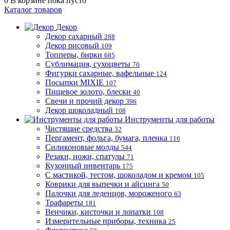
0
В корзине
пока пусто
Каталог товаров
Декор
Декор сахарный
288
Декор рисовый
109
Топперы, бирки
685
Сублимация, сухоцветы
70
Фигурки сахарные, вафельные
124
Посыпки MIXIE
107
Пищевое золото, блески
40
Свечи и прочий декор
396
Декор шоколадный
108
Инструменты для работы
Чистящие средства
32
Пергамент, фольга, бумага, пленка
116
Силиконовые молды
544
Резаки, ножи, спатулы
71
Кухонный инвентарь
175
С мастикой, тестом, шоколадом и кремом
105
Коврики для выпечки и айсинга
50
Палочки для леденцов, мороженого
63
Трафареты
181
Венчики, кисточки и лопатки
108
Измерительные приборы, техника
25