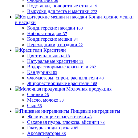
Флористика
59
Подставки, поворотные столы
19
Вырубки для теста и мастики
272
Кондитерские мешки
и насадки
Кондитерские насадки
168
Наборы насадок
37
Кондитерские мешки
34
Переходники, гвоздики
22
Красители
Цветочна пыльца
18
Натуральные красители
12
Водорастворимые красители
282
Кандурины
85
Фломастеры, спреи, распылители
48
Жирорастворимые красители
168
Молочная продукция
Сливки
28
Масло, молоко
30
Сыр
66
Пищевые ингредиенты
Желирующие и загустители
43
Сахарная пудра, глюкоза, айсинги
78
Глазурь кондитерская
85
Ароматизаторы
38