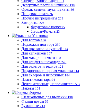
Специи, Консервация
101
Десертные пасты и начинки
130
Орехи, семена, мука, цукаты
86
Пищевая печать
26
Прочие ингредиенты
203
Заморозка
226
Фруктовые пюре
195
Ягоды/Фрукты
23
Упаковка
Для тортов
156
Подложки под торт
250
Для пряников и куличей
164
Для капкейков
167
Для макарон и моти
108
Для конфет и шоколада
248
Для рулетов и зефира
121
Подарочная и прочая упаковка
114
Для эклеров и пирожных
184
Пластиковая тара
94
Ленты атласные, наполинитель
557
Пакеты
168
Формы
Силиконовые для выпечки
198
Фальш-ярусы
55
Бумажные
213