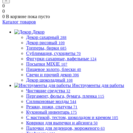
0
0
0
В корзине
пока пусто
Каталог товаров
Декор
Декор сахарный
288
Декор рисовый
109
Топперы, бирки
685
Сублимация, сухоцветы
70
Фигурки сахарные, вафельные
124
Посыпки MIXIE
107
Пищевое золото, блески
40
Свечи и прочий декор
396
Декор шоколадный
108
Инструменты для работы
Чистящие средства
32
Пергамент, фольга, бумага, пленка
115
Силиконовые молды
544
Резаки, ножи, спатулы
71
Кухонный инвентарь
175
С мастикой, тестом, шоколадом и кремом
105
Коврики для выпечки и айсинга
50
Палочки для леденцов, мороженого
63