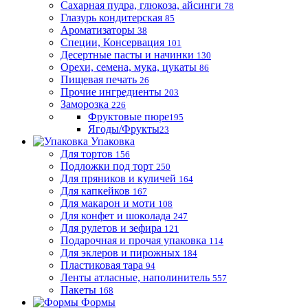
Сахарная пудра, глюкоза, айсинги
78
Глазурь кондитерская
85
Ароматизаторы
38
Специи, Консервация
101
Десертные пасты и начинки
130
Орехи, семена, мука, цукаты
86
Пищевая печать
26
Прочие ингредиенты
203
Заморозка
226
Фруктовые пюре
195
Ягоды/Фрукты
23
Упаковка
Для тортов
156
Подложки под торт
250
Для пряников и куличей
164
Для капкейков
167
Для макарон и моти
108
Для конфет и шоколада
247
Для рулетов и зефира
121
Подарочная и прочая упаковка
114
Для эклеров и пирожных
184
Пластиковая тара
94
Ленты атласные, наполинитель
557
Пакеты
168
Формы