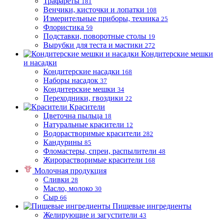
Трафареты
181
Венчики, кисточки и лопатки
108
Измерительные приборы, техника
25
Флористика
59
Подставки, поворотные столы
19
Вырубки для теста и мастики
272
Кондитерские мешки
и насадки
Кондитерские насадки
168
Наборы насадок
37
Кондитерские мешки
34
Переходники, гвоздики
22
Красители
Цветочна пыльца
18
Натуральные красители
12
Водорастворимые красители
282
Кандурины
85
Фломастеры, спреи, распылители
48
Жирорастворимые красители
168
Молочная продукция
Сливки
28
Масло, молоко
30
Сыр
66
Пищевые ингредиенты
Желирующие и загустители
43