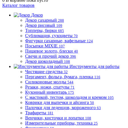
0
В корзине
пока пусто
Каталог товаров
Декор
Декор сахарный
288
Декор рисовый
109
Топперы, бирки
685
Сублимация, сухоцветы
70
Фигурки сахарные, вафельные
124
Посыпки MIXIE
107
Пищевое золото, блески
40
Свечи и прочий декор
396
Декор шоколадный
108
Инструменты для работы
Чистящие средства
32
Пергамент, фольга, бумага, пленка
116
Силиконовые молды
544
Резаки, ножи, спатулы
71
Кухонный инвентарь
175
С мастикой, тестом, шоколадом и кремом
105
Коврики для выпечки и айсинга
50
Палочки для леденцов, мороженого
63
Трафареты
181
Венчики, кисточки и лопатки
108
Измерительные приборы, техника
25