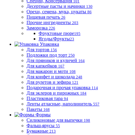
Специи, Консервация
101
Десертные пасты и начинки
130
Орехи, семена, мука, цукаты
86
Пищевая печать
26
Прочие ингредиенты
203
Заморозка
226
Фруктовые пюре
195
Ягоды/Фрукты
23
Упаковка
Для тортов
156
Подложки под торт
250
Для пряников и куличей
164
Для капкейков
167
Для макарон и моти
108
Для конфет и шоколада
248
Для рулетов и зефира
121
Подарочная и прочая упаковка
114
Для эклеров и пирожных
184
Пластиковая тара
94
Ленты атласные, наполинитель
557
Пакеты
168
Формы
Силиконовые для выпечки
198
Фальш-ярусы
55
Бумажные
213