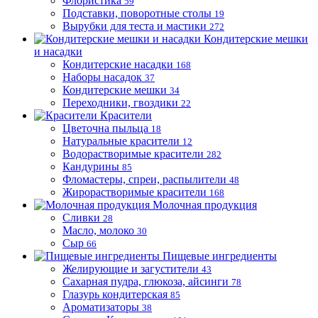
Флористика
59
Подставки, поворотные столы
19
Вырубки для теста и мастики
272
Кондитерские мешки
и насадки
Кондитерские насадки
168
Наборы насадок
37
Кондитерские мешки
34
Переходники, гвоздики
22
Красители
Цветочна пыльца
18
Натуральные красители
12
Водорастворимые красители
282
Кандурины
85
Фломастеры, спреи, распылители
48
Жирорастворимые красители
168
Молочная продукция
Сливки
28
Масло, молоко
30
Сыр
66
Пищевые ингредиенты
Желирующие и загустители
43
Сахарная пудра, глюкоза, айсинги
78
Глазурь кондитерская
85
Ароматизаторы
38