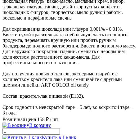
шоколадная глазурь, какао-масло, масляный крем, велюр,
зеркальная глазурь, ганаш, дизайн корпусных конфет и
шоколадных фигурок; творчество: мыло ручной работы,
восковые и парафиновые свечи.
Для окрашивания шоколада или глазури 0,001% - 0,01%.
Ввести сухой краситель-лак в небольшую часть основного
продукта, перемешать вручную или пробить ручным
блендером до полного растворения. Ввести в основную массу.
Для наружного покрытия изделий, смешать с небольшим
количеством растопленного какао-масла. Для
профессионального использования.
Для получения новых оттенков, экспериментируйте с
количеством красителя-лака или смешивайте с другими
цветами линейки ART COLOR oil candy.
Состав: красител-лак пищевой (Е132).
Срок годности в невскрытой таре ‒ 5 лет, во вскрытой таре ‒
3 года.
Розничная цена
158 ₽
/ шт
В корзину
Купить в 1 клик