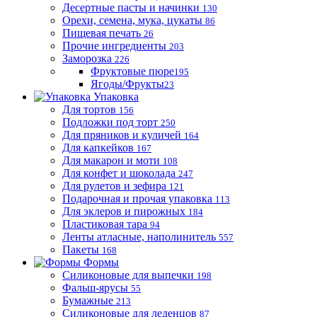
Десертные пасты и начинки
130
Орехи, семена, мука, цукаты
86
Пищевая печать
26
Прочие ингредиенты
203
Заморозка
226
Фруктовые пюре
195
Ягоды/Фрукты
23
Упаковка
Для тортов
156
Подложки под торт
250
Для пряников и куличей
164
Для капкейков
167
Для макарон и моти
108
Для конфет и шоколада
247
Для рулетов и зефира
121
Подарочная и прочая упаковка
113
Для эклеров и пирожных
184
Пластиковая тара
94
Ленты атласные, наполинитель
557
Пакеты
168
Формы
Силиконовые для выпечки
198
Фальш-ярусы
55
Бумажные
213
Силиконовые для леденцов
87