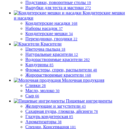
Подставки, поворотные столы
19
Вырубки для теста и мастики
272
Кондитерские мешки
и насадки
Кондитерские насадки
168
Наборы насадок
37
Кондитерские мешки
34
Переходники, гвоздики
22
Красители
Цветочна пыльца
18
Натуральные красители
12
Водорастворимые красители
282
Кандурины
85
Фломастеры, спреи, распылители
48
Жирорастворимые красители
168
Молочная продукция
Сливки
28
Масло, молоко
30
Сыр
66
Пищевые ингредиенты
Желирующие и загустители
43
Сахарная пудра, глюкоза, айсинги
78
Глазурь кондитерская
85
Ароматизаторы
38
Специи, Консервация
101