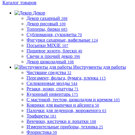
Каталог товаров
Декор
Декор сахарный
288
Декор рисовый
109
Топперы, бирки
685
Сублимация, сухоцветы
70
Фигурки сахарные, вафельные
124
Посыпки MIXIE
107
Пищевое золото, блески
40
Свечи и прочий декор
396
Декор шоколадный
108
Инструменты для работы
Чистящие средства
32
Пергамент, фольга, бумага, пленка
115
Силиконовые молды
544
Резаки, ножи, спатулы
71
Кухонный инвентарь
175
С мастикой, тестом, шоколадом и кремом
105
Коврики для выпечки и айсинга
50
Палочки для леденцов, мороженого
63
Трафареты
181
Венчики, кисточки и лопатки
108
Измерительные приборы, техника
25
Флористика
59