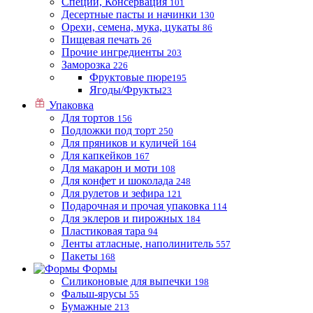
Специи, Консервация
101
Десертные пасты и начинки
130
Орехи, семена, мука, цукаты
86
Пищевая печать
26
Прочие ингредиенты
203
Заморозка
226
Фруктовые пюре
195
Ягоды/Фрукты
23
Упаковка
Для тортов
156
Подложки под торт
250
Для пряников и куличей
164
Для капкейков
167
Для макарон и моти
108
Для конфет и шоколада
248
Для рулетов и зефира
121
Подарочная и прочая упаковка
114
Для эклеров и пирожных
184
Пластиковая тара
94
Ленты атласные, наполинитель
557
Пакеты
168
Формы
Силиконовые для выпечки
198
Фальш-ярусы
55
Бумажные
213