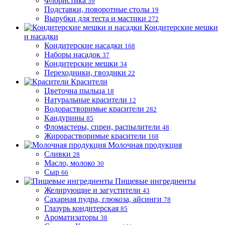
Флористика
59
Подставки, поворотные столы
19
Вырубки для теста и мастики
272
Кондитерские мешки
и насадки
Кондитерские насадки
168
Наборы насадок
37
Кондитерские мешки
34
Переходники, гвоздики
22
Красители
Цветочна пыльца
18
Натуральные красители
12
Водорастворимые красители
282
Кандурины
85
Фломастеры, спреи, распылители
48
Жирорастворимые красители
168
Молочная продукция
Сливки
28
Масло, молоко
30
Сыр
66
Пищевые ингредиенты
Желирующие и загустители
43
Сахарная пудра, глюкоза, айсинги
78
Глазурь кондитерская
85
Ароматизаторы
38