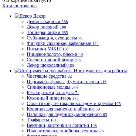
0
В корзине
пока пусто
Каталог товаров
Декор
Декор сахарный
288
Декор рисовый
109
Топперы, бирки
685
Сублимация, сухоцветы
70
Фигурки сахарные, вафельные
124
Посыпки MIXIE
107
Пищевое золото, блески
40
Свечи и прочий декор
396
Декор шоколадный
108
Инструменты для работы
Чистящие средства
32
Пергамент, фольга, бумага, пленка
116
Силиконовые молды
544
Резаки, ножи, спатулы
71
Кухонный инвентарь
175
С мастикой, тестом, шоколадом и кремом
105
Коврики для выпечки и айсинга
50
Палочки для леденцов, мороженого
63
Трафареты
181
Венчики, кисточки и лопатки
108
Измерительные приборы, техника
25