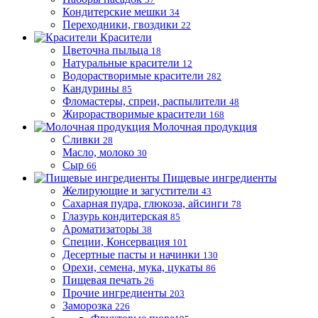
Кондитерские мешки
34
Переходники, гвоздики
22
Красители
Цветочна пыльца
18
Натуральные красители
12
Водорастворимые красители
282
Кандурины
85
Фломастеры, спреи, распылители
48
Жирорастворимые красители
168
Молочная продукция
Сливки
28
Масло, молоко
30
Сыр
66
Пищевые ингредиенты
Желирующие и загустители
43
Сахарная пудра, глюкоза, айсинги
78
Глазурь кондитерская
85
Ароматизаторы
38
Специи, Консервация
101
Десертные пасты и начинки
130
Орехи, семена, мука, цукаты
86
Пищевая печать
26
Прочие ингредиенты
203
Заморозка
226