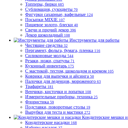
Топперы, бирки
685
Сублимация, сухоцветы
70
Фигурки сахарные, вафельные
124
Посыпки MIXIE
107
Пищевое золото, блески
40
Свечи и прочий декор
396
Декор шоколадный
108
Инструменты для работы
Чистящие средства
32
Пергамент, фольга, бумага, пленка
116
Силиконовые молды
544
Резаки, ножи, спатулы
71
Кухонный инвентарь
175
С мастикой, тестом, шоколадом и кремом
105
Коврики для выпечки и айсинга
50
Палочки для леденцов, мороженого
63
Трафареты
181
Венчики, кисточки и лопатки
108
Измерительные приборы, техника
25
Флористика
59
Подставки, поворотные столы
19
Вырубки для теста и мастики
272
Кондитерские мешки и
Кондитерские насадки
168
Наборы насадок
37