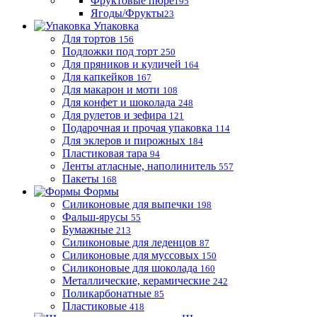
Фруктовые пюре
195
Ягоды/Фрукты
23
Упаковка
Для тортов
156
Подложки под торт
250
Для пряников и куличей
164
Для капкейков
167
Для макарон и моти
108
Для конфет и шоколада
248
Для рулетов и зефира
121
Подарочная и прочая упаковка
114
Для эклеров и пирожных
184
Пластиковая тара
94
Ленты атласные, наполинитель
557
Пакеты
168
Формы
Силиконовые для выпечки
198
Фальш-ярусы
55
Бумажные
213
Силиконовые для леденцов
87
Силиконовые для муссовых
150
Силиконовые для шоколада
160
Металлические, керамические
242
Поликарбонатные
85
Пластиковые
418