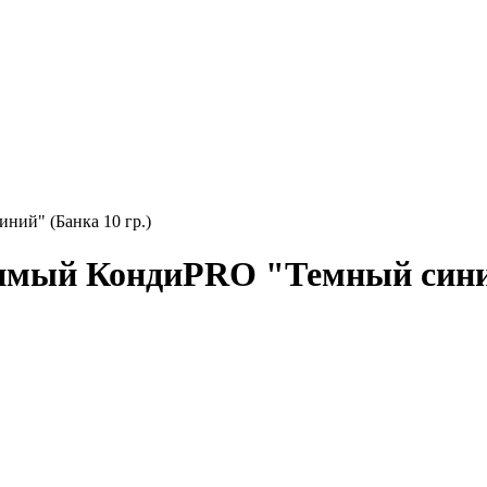
ний" (Банка 10 гр.)
имый КондиPRO "Темный синий