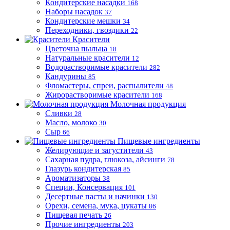
Кондитерские насадки
168
Наборы насадок
37
Кондитерские мешки
34
Переходники, гвоздики
22
Красители
Цветочна пыльца
18
Натуральные красители
12
Водорастворимые красители
282
Кандурины
85
Фломастеры, спреи, распылители
48
Жирорастворимые красители
168
Молочная продукция
Сливки
28
Масло, молоко
30
Сыр
66
Пищевые ингредиенты
Желирующие и загустители
43
Сахарная пудра, глюкоза, айсинги
78
Глазурь кондитерская
85
Ароматизаторы
38
Специи, Консервация
101
Десертные пасты и начинки
130
Орехи, семена, мука, цукаты
86
Пищевая печать
26
Прочие ингредиенты
203