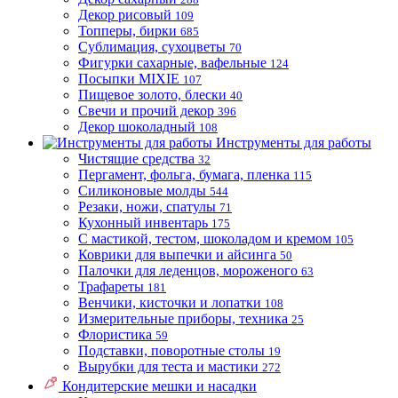
Декор рисовый
109
Топперы, бирки
685
Сублимация, сухоцветы
70
Фигурки сахарные, вафельные
124
Посыпки MIXIE
107
Пищевое золото, блески
40
Свечи и прочий декор
396
Декор шоколадный
108
Инструменты для работы
Чистящие средства
32
Пергамент, фольга, бумага, пленка
115
Силиконовые молды
544
Резаки, ножи, спатулы
71
Кухонный инвентарь
175
С мастикой, тестом, шоколадом и кремом
105
Коврики для выпечки и айсинга
50
Палочки для леденцов, мороженого
63
Трафареты
181
Венчики, кисточки и лопатки
108
Измерительные приборы, техника
25
Флористика
59
Подставки, поворотные столы
19
Вырубки для теста и мастики
272
Кондитерские мешки и насадки