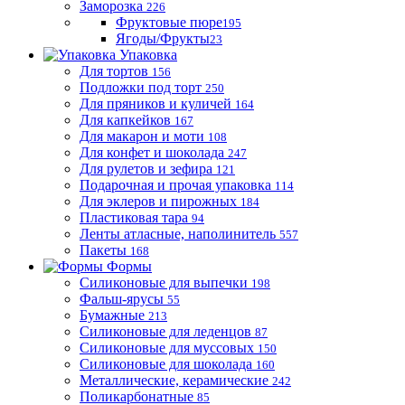
Заморозка
226
Фруктовые пюре
195
Ягоды/Фрукты
23
Упаковка
Для тортов
156
Подложки под торт
250
Для пряников и куличей
164
Для капкейков
167
Для макарон и моти
108
Для конфет и шоколада
247
Для рулетов и зефира
121
Подарочная и прочая упаковка
114
Для эклеров и пирожных
184
Пластиковая тара
94
Ленты атласные, наполинитель
557
Пакеты
168
Формы
Силиконовые для выпечки
198
Фальш-ярусы
55
Бумажные
213
Силиконовые для леденцов
87
Силиконовые для муссовых
150
Силиконовые для шоколада
160
Металлические, керамические
242
Поликарбонатные
85