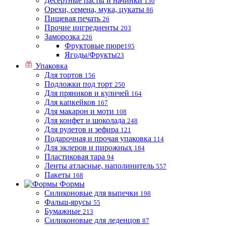
Десертные пасты и начинки
130
Орехи, семена, мука, цукаты
86
Пищевая печать
26
Прочие ингредиенты
203
Заморозка
226
Фруктовые пюре
195
Ягоды/Фрукты
23
Упаковка
Для тортов
156
Подложки под торт
250
Для пряников и куличей
164
Для капкейков
167
Для макарон и моти
108
Для конфет и шоколада
248
Для рулетов и зефира
121
Подарочная и прочая упаковка
114
Для эклеров и пирожных
184
Пластиковая тара
94
Ленты атласные, наполинитель
557
Пакеты
168
Формы
Силиконовые для выпечки
198
Фальш-ярусы
55
Бумажные
213
Силиконовые для леденцов
87