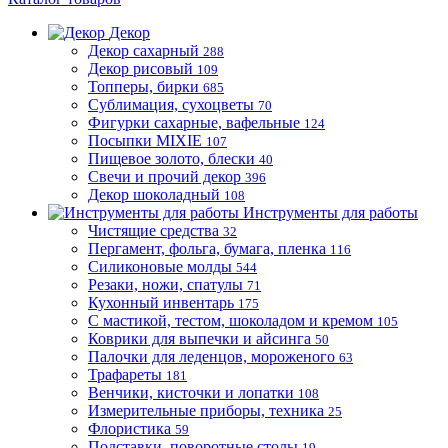
Декор
Декор сахарный
288
Декор рисовый
109
Топперы, бирки
685
Сублимация, сухоцветы
70
Фигурки сахарные, вафельные
124
Посыпки MIXIE
107
Пищевое золото, блески
40
Свечи и прочий декор
396
Декор шоколадный
108
Инструменты для работы
Чистящие средства
32
Пергамент, фольга, бумага, пленка
116
Силиконовые молды
544
Резаки, ножи, спатулы
71
Кухонный инвентарь
175
С мастикой, тестом, шоколадом и кремом
105
Коврики для выпечки и айсинга
50
Палочки для леденцов, мороженого
63
Трафареты
181
Венчики, кисточки и лопатки
108
Измерительные приборы, техника
25
Флористика
59
Подставки, поворотные столы
19