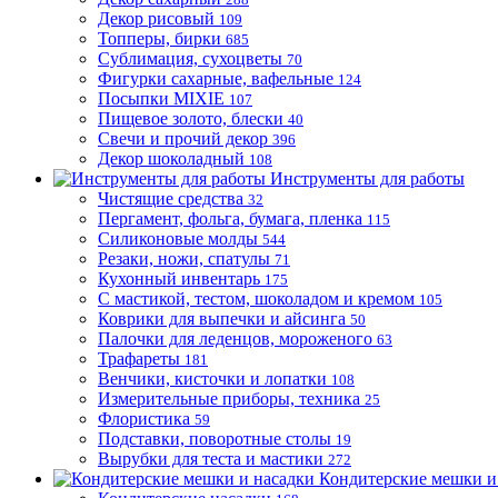
Декор рисовый
109
Топперы, бирки
685
Сублимация, сухоцветы
70
Фигурки сахарные, вафельные
124
Посыпки MIXIE
107
Пищевое золото, блески
40
Свечи и прочий декор
396
Декор шоколадный
108
Инструменты для работы
Чистящие средства
32
Пергамент, фольга, бумага, пленка
115
Силиконовые молды
544
Резаки, ножи, спатулы
71
Кухонный инвентарь
175
С мастикой, тестом, шоколадом и кремом
105
Коврики для выпечки и айсинга
50
Палочки для леденцов, мороженого
63
Трафареты
181
Венчики, кисточки и лопатки
108
Измерительные приборы, техника
25
Флористика
59
Подставки, поворотные столы
19
Вырубки для теста и мастики
272
Кондитерские мешки и