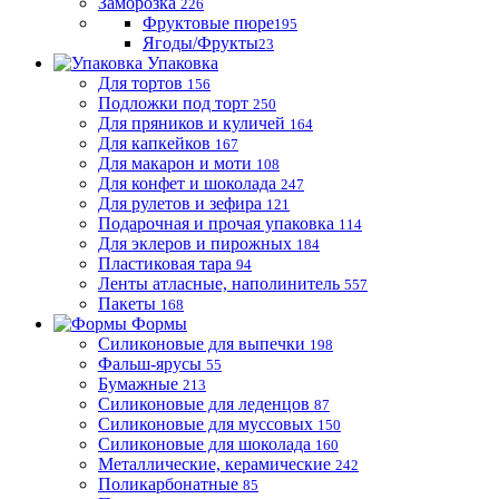
Заморозка
226
Фруктовые пюре
195
Ягоды/Фрукты
23
Упаковка
Для тортов
156
Подложки под торт
250
Для пряников и куличей
164
Для капкейков
167
Для макарон и моти
108
Для конфет и шоколада
247
Для рулетов и зефира
121
Подарочная и прочая упаковка
114
Для эклеров и пирожных
184
Пластиковая тара
94
Ленты атласные, наполинитель
557
Пакеты
168
Формы
Силиконовые для выпечки
198
Фальш-ярусы
55
Бумажные
213
Силиконовые для леденцов
87
Силиконовые для муссовых
150
Силиконовые для шоколада
160
Металлические, керамические
242
Поликарбонатные
85