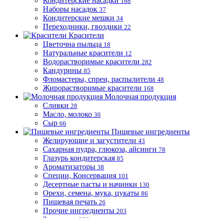
Кондитерские насадки
168
Наборы насадок
37
Кондитерские мешки
34
Переходники, гвоздики
22
Красители
Цветочна пыльца
18
Натуральные красители
12
Водорастворимые красители
282
Кандурины
85
Фломастеры, спреи, распылители
48
Жирорастворимые красители
168
Молочная продукция
Сливки
28
Масло, молоко
30
Сыр
66
Пищевые ингредиенты
Желирующие и загустители
43
Сахарная пудра, глюкоза, айсинги
78
Глазурь кондитерская
85
Ароматизаторы
38
Специи, Консервация
101
Десертные пасты и начинки
130
Орехи, семена, мука, цукаты
86
Пищевая печать
26
Прочие ингредиенты
203