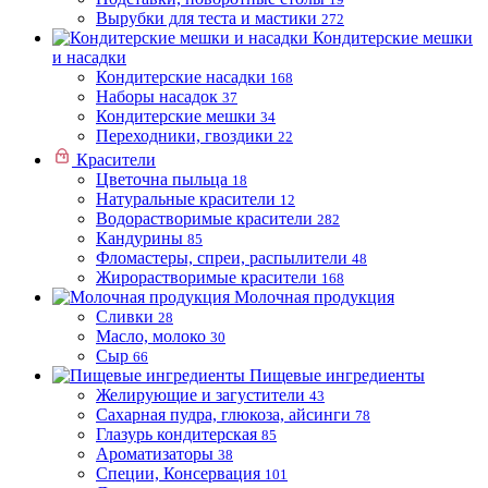
Вырубки для теста и мастики
272
Кондитерские мешки
и насадки
Кондитерские насадки
168
Наборы насадок
37
Кондитерские мешки
34
Переходники, гвоздики
22
Красители
Цветочна пыльца
18
Натуральные красители
12
Водорастворимые красители
282
Кандурины
85
Фломастеры, спреи, распылители
48
Жирорастворимые красители
168
Молочная продукция
Сливки
28
Масло, молоко
30
Сыр
66
Пищевые ингредиенты
Желирующие и загустители
43
Сахарная пудра, глюкоза, айсинги
78
Глазурь кондитерская
85
Ароматизаторы
38
Специи, Консервация
101