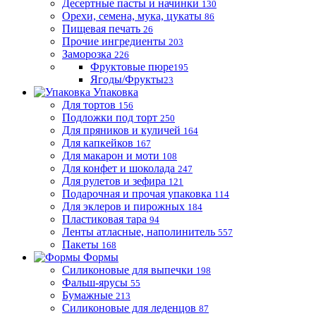
Десертные пасты и начинки
130
Орехи, семена, мука, цукаты
86
Пищевая печать
26
Прочие ингредиенты
203
Заморозка
226
Фруктовые пюре
195
Ягоды/Фрукты
23
Упаковка
Для тортов
156
Подложки под торт
250
Для пряников и куличей
164
Для капкейков
167
Для макарон и моти
108
Для конфет и шоколада
247
Для рулетов и зефира
121
Подарочная и прочая упаковка
114
Для эклеров и пирожных
184
Пластиковая тара
94
Ленты атласные, наполинитель
557
Пакеты
168
Формы
Силиконовые для выпечки
198
Фальш-ярусы
55
Бумажные
213
Силиконовые для леденцов
87