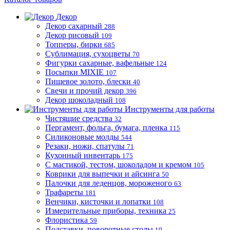
Декор
Декор сахарный
288
Декор рисовый
109
Топперы, бирки
685
Сублимация, сухоцветы
70
Фигурки сахарные, вафельные
124
Посыпки MIXIE
107
Пищевое золото, блески
40
Свечи и прочий декор
396
Декор шоколадный
108
Инструменты для работы
Чистящие средства
32
Пергамент, фольга, бумага, пленка
115
Силиконовые молды
544
Резаки, ножи, спатулы
71
Кухонный инвентарь
175
С мастикой, тестом, шоколадом и кремом
105
Коврики для выпечки и айсинга
50
Палочки для леденцов, мороженого
63
Трафареты
181
Венчики, кисточки и лопатки
108
Измерительные приборы, техника
25
Флористика
59
Подставки, поворотные столы
19